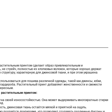
 растительным принтом сделает образ привлекательным и
, не стрейч, полностью из хлопковых волокон, которые хорошо держат
 структуру, характерную для джинсовой ткани, и при этом украшена
спользоваться для пошива различной одежды, такой как джинсы, юбки,
 гардероба. Растительный принт добавляет женственности и свежести
тересным.
с растительным принтом:
тна своей износостойкостью. Она может выдерживать многократные стирки
ид.
сть, джинсовая ткань остаётся мягкой и приятной на ощупь.
гко поддаётся драпировке, что позволяет создавать различные фасоны и