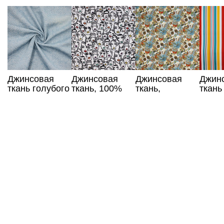
Джинсовая
Джинсовая
Джинсовая
Джин
ткань голубого
ткань, 100%
ткань,
ткань
цвета с
хлопок, принт
абстрактный
разн
буквами
принт
полос