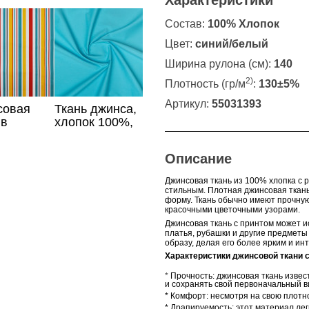
Характеристики
Состав:
100% Хлопок
Цвет:
синий/белый
Ширина рулона (см):
140
2)
Плотность (гр/м
:
130±5%
Артикул:
55031393
совая
Ткань джинса,
 в
хлопок 100%,
оцветную
бирюзового
ку
цвета
Описание
Джинсовая ткань из 100% хлопка с
стильным. Плотная джинсовая ткань
форму. Ткань обычно имеют прочную
красочными цветочными узорами.
Джинсовая ткань с принтом может и
платья, рубашки и другие предметы
образу, делая его более ярким и ин
Характеристики джинсовой ткани 
*
Прочность: джинсовая ткань извес
и сохранять свой первоначальный в
* Комфорт: несмотря на свою плотно
* Драпируемость: этот материал ле