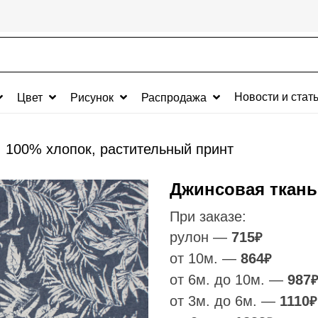
Новости и стат
Цвет
Рисунок
Распродажа
, 100% хлопок, растительный принт
Джинсовая ткань
При заказе:
рулон —
715
₽
от 10м. —
864
₽
от 6м. до 10м. —
987
₽
от 3м. до 6м. —
1110
₽