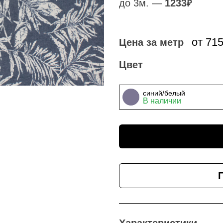
до 3м. —
1233
₽
от 71
Цена за метр
Цвет
синий/белый
В наличии