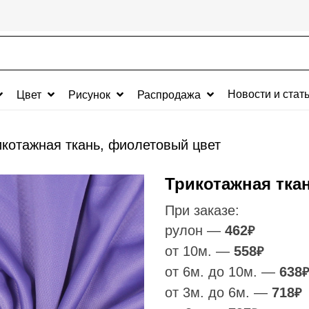
Новости и стат
Цвет
Рисунок
Распродажа
икотажная ткань, фиолетовый цвет
Трикотажная тка
При заказе:
рулон —
462
₽
от 10м. —
558
₽
от 6м. до 10м. —
638
₽
от 3м. до 6м. —
718
₽