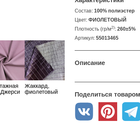
Характеристики
Состав:
100% полиэстер
Цвет:
ФИОЛЕТОВЫЙ
2)
Плотность (гр/м
:
260±5%
Артикул:
55013465
Описание
отажная
Жаккард,
 Джерси
фиолетовый
Поделиться товаром 
евого
цвет