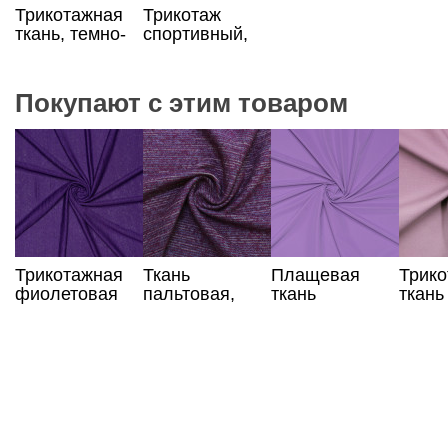
Трикотажная
Трикотаж
ткань, темно-
спортивный,
синий цвет
белый цвет
Покупают с этим товаром
Трикотажная
Ткань
Плащевая
Трик
фиолетовая
пальтовая,
ткань
ткань
ткань из льна
букле сине-
сиреневого
сирен
фиолетового
цвета
цвета
цвета