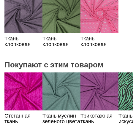
вышивкой,
персикового
цвета с
100%
100% хлопок
цвета с
вышивкой
вышивкой
Ткань
Ткань
Ткань
хлопковая
хлопковая
хлопковая
баклажанового
цвета
ярко-розового
цвета с
фисташки с
цвета с
вышивкой
вышивкой
вышивкой
Покупают с этим товаром
Стеганная
Ткань муслин
Трикотажная
Ткань
ткань
зеленого цвета
ткань
искус
малинового
с вышивкой,
жаккардовая
шелк 
цвета
100% хлопок
сиреневого
аним