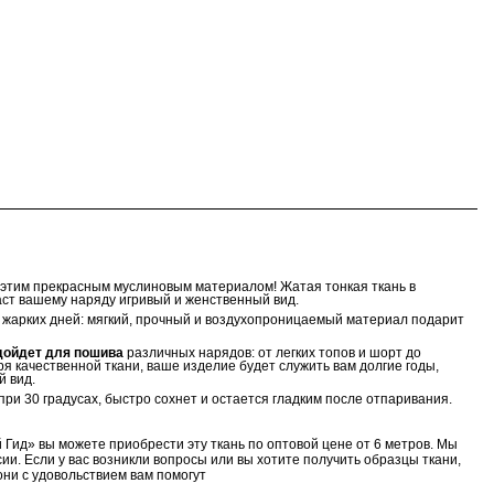
с этим прекрасным муслиновым материалом! Жатая тонкая ткань в
ст вашему наряду игривый и женственный вид.
 жарких дней: мягкий, прочный и воздухопроницаемый материал подарит
дойдет для пошива
различных нарядов: от легких топов и шорт до
ря качественной ткани, ваше изделие будет служить вам долгие годы,
й вид.
ри 30 градусах, быстро сохнет и остается гладким после отпаривания.
 Гид» вы можете приобрести эту ткань по оптовой цене от 6 метров. Мы
ии. Если у вас возникли вопросы или вы хотите получить образцы ткани,
ни с удовольствием вам помогут