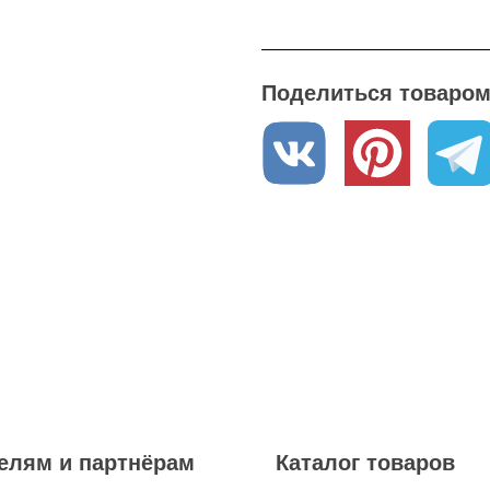
но-черным
том
Поделиться товаром 
елям и партнёрам
Каталог товаров