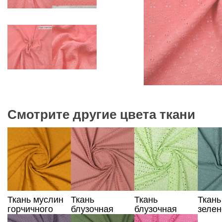
Смотрите другие цвета ткани
Ткань муслин
Ткань
Ткань
Ткань
горчичного
блузочная
блузочная
зелен
цвета с
розово-
салатового
с выш