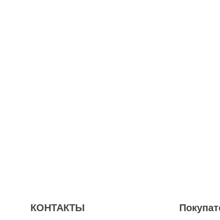
цвета
зеле
прин
КОНТАКТЫ
Покупат