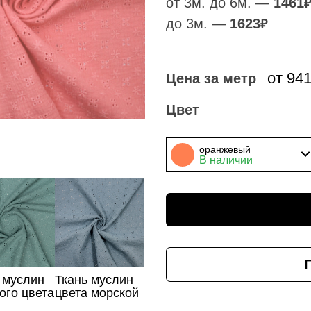
от 3м. до 6м. —
1461
₽
до 3м. —
1623
₽
от 94
Цена за метр
Цвет
оранжевый
В наличии
 муслин
Ткань муслин
ого цвета
цвета морской
ивкой,
волны с