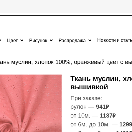
Новости и стат
Цвет
Рисунок
Распродажа
кань муслин, хлопок 100%, оранжевый цвет с в
Ткань муслин, х
вышивкой
При заказе:
рулон —
941
₽
от 10м. —
1137
₽
от 6м. до 10м. —
129