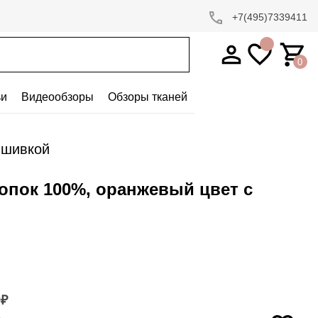
+7(495)7339411
0
ьи
Видеообзоры
Обзоры тканей
ышивкой
лопок 100%, оранжевый цвет с
9
₽