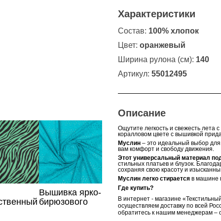
 хлопок
вышивкой,
Характеристики
100% хлопок
Состав:
100% хлопок
Цвет:
оранжевый
Ширина рулона (см):
140
Артикул:
55012495
Описание
Ощутите легкость и свежесть лета 
коралловом цвете с вышивкой прида
Муслин
– это идеальный выбор для
вам комфорт и свободу движения.
Этот универсальный материал по
стильных платьев и блузок. Благода
сохраняя свою красоту и изысканны
Муслин легко стирается
в машине п
Где купить?
Вышивка ярко-
В интернет - магазине «Текстильный
ственный
бирюзового
осуществляем доставку по всей Росс
с
цвета
обратитесь к нашим менеджерам – о
алистичным