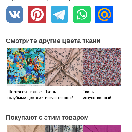
Смотрите другие цвета ткани
Шелковая ткань с
Ткань
Ткань
голубыми цветами
искусственный
искусственный
шелк бежево-
шелк с розово-
розовый принт
бело-голубыми
цветами
Покупают с этим товаром