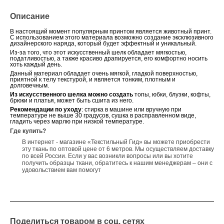
Описание
В настоящий момент популярным принтом является животный принт.
С использованием этого материала возможно создание эксклюзивного
дизайнерского наряда, который будет эффектный и уникальный.
Из-за того, что этот искусственный шелк обладает мягкостью,
податливостью, а также красиво драпируется, его комфортно носить
хоть каждый день.
Данный материал обладает очень мягкой, гладкой поверхностью,
приятной к телу текстурой, и является тонким, плотным и
долговечным.
Из искусственного шелка можно создать
топы, юбки, блузки, кофты,
брюки и платья, может быть сшита из него.
Рекомендации по уходу
: стирка в машине или вручную при
температуре не выше 30 градусов, сушка в расправленном виде,
гладить через марлю при низкой температуре.
Где купить?
В интернет - магазине «Текстильный Гид» вы можете приобрести
эту ткань по оптовой цене от 6 метров. Мы осуществляем доставку
по всей России. Если у вас возникли вопросы или вы хотите
получить образцы ткани, обратитесь к нашим менеджерам – они с
удовольствием вам помогут
Поделиться товаром в соц. сетях