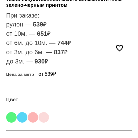
зелено-черным принтом
При заказе:
рулон —
539
₽
от 10м. —
651
₽
от 6м. до 10м. —
744
₽
от 3м. до 6м. —
837
₽
до 3м. —
930
₽
₽
от 539
Цена за метр
Цвет