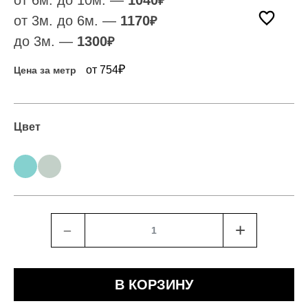
от 6м. до 10м. —
1040
₽
от 3м. до 6м. —
1170
₽
до 3м. —
1300
₽
₽
от 754
Цена за метр
Цвет
﹣
+
В КОРЗИНУ