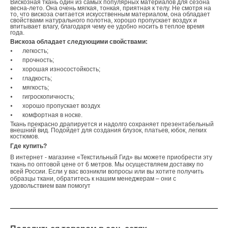
Вискозная ткань один из самых популярных материалов для сезона
весна-лето. Она очень мягкая, тонкая, приятная к телу. Не смотря на
то, что вискоза считается искусственным материалом, она обладает
свойствами натурального полотна, хорошо пропускает воздух и
впитывает влагу, благодаря чему ее удобно носить в теплое время
года.
Вискоза обладает следующими свойствами:
⦁
легкость;
⦁
прочность;
⦁
хорошая износостойкость;
⦁
гладкость;
⦁
мягкость;
⦁
гигроскопичность;
⦁
хорошо пропускает воздух
⦁
комфортная в носке.
Ткань прекрасно драпируется и надолго сохраняет презентабельный
внешний вид. Подойдет для создания блузок, платьев, юбок, легких
костюмов.
Где купить?
В интернет - магазине «Текстильный Гид» вы можете приобрести эту
ткань по оптовой цене от 6 метров. Мы осуществляем доставку по
всей России. Если у вас возникли вопросы или вы хотите получить
образцы ткани, обратитесь к нашим менеджерам – они с
удовольствием вам помогут