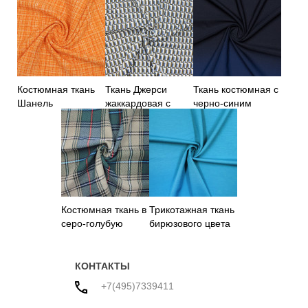
Костюмная ткань
Ткань Джерси
Ткань костюмная с
Шанель
жаккардовая с
черно-синим
оранжевого цвета
геометрическим
градиентом
узором
Костюмная ткань в
Трикотажная ткань
серо-голубую
бирюзового цвета
клетку
КОНТАКТЫ
+7(495)7339411