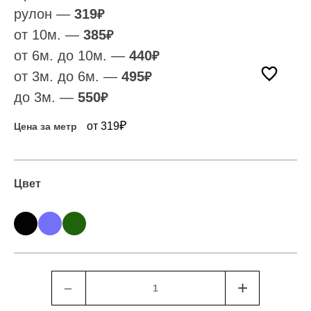
рулон —
319
₽
от 10м. —
385
₽
от 6м. до 10м. —
440
₽
от 3м. до 6м. —
495
₽
до 3м. —
550
₽
₽
от 319
Цена за метр
Цвет
﹣
+