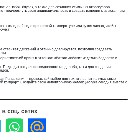
тьев, юбок, блузок, а также для создания стильных аксессуаров.
очет подчеркнуть свою индивидуальность и создать изделия с изысканным
а в холодной воде при низкой температуре или сухая чистка, чтобы
сунка.
не стесняет движений и отлично драпируется, позволяя создавать
эты.
ристический принт в оттенках жёлтого добавит изделию бодрости и
 Подходит как для повседневного гардероба, так и для создания
ядов.
тая Рапсодия» — прекрасный выбор для тех, кто ценит натуральные
ий комфорт. Создайте свою неповторимую коллекцию уже сегодня вместе с
в соц. сетях