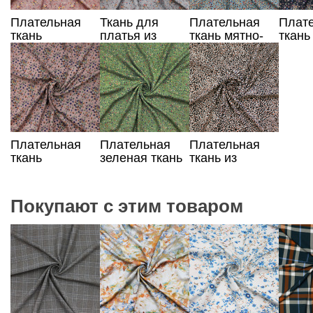
Плательная
Ткань для
Плательная
Плат
ткань
платья из
ткань мятно-
ткань
пепельно-
100% вискозы
желтого цвета
моло
розовая в
цвета
цветы
Плательная
Плательная
Плательная
ткань
зеленая ткань
ткань из
сливочного
из вискозы
вискозы с
цвета в цветы
черно-
коричневым
Покупают с этим товаром
рисунком