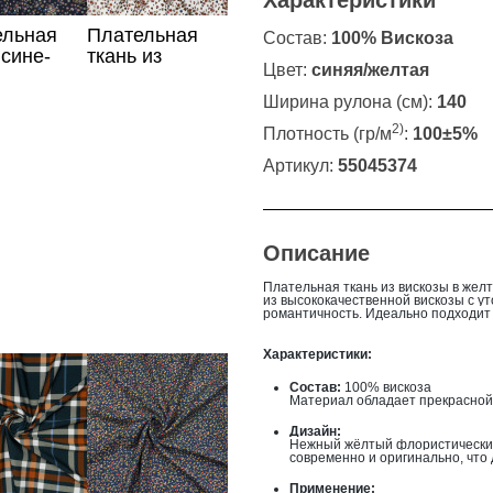
Характеристики
ельная
Плательная
Состав:
100% Вискоза
 сине-
ткань из
Цвет:
синяя/желтая
чного
вискозы в
цветочек
Ширина рулона (см):
140
2)
Плотность (гр/м
:
100±5%
Артикул:
55045374
Описание
Плательная ткань из вискозы в желт
из высококачественной вискозы с у
романтичность. Идеально подходит 
Характеристики:
Состав:
100% вискоза
Материал обладает прекрасной 
Дизайн:
Нежный жёлтый флористический
современно и оригинально, что
Применение: