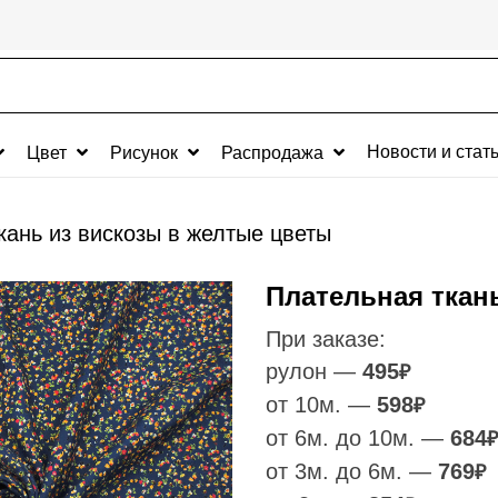
Новости и стат
Цвет
Рисунок
Распродажа
кань из вискозы в желтые цветы
Плательная ткан
При заказе:
рулон —
495
₽
от 10м. —
598
₽
от 6м. до 10м. —
684
₽
от 3м. до 6м. —
769
₽