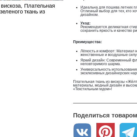
 вискоза,
Плательная
Идеальна для пошива летних пла
 зеленого
ткань из
Отличный выбор для тех, кто х
дизайном.
 в клетку
вискозы в
желтые цветы
Уход:
Рекомендуется деликатная стирк
сохранить яркость и качество ри
Преимущества:
Лёгкость и комфорт: Материал 
женственные и воздушные силу
Яркий дизайн: Современный фло
неповторимого шарма.
Универсальность использования:
эксклюзивных дизайнерских нар
Плательная ткань из вискозы «Жёл
материалы, модный дизайн и высок
«Текстильным гидом»!
Поделиться товаром 