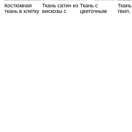
Костюмная
Ткань сатин из
Ткань с
Ткань
ткань в клетку
вискозы с
цветочным
твил,
коричнево-
абстрактным
принтом сатин
цвета
серого цвета
принтом
из 100%
вискозы