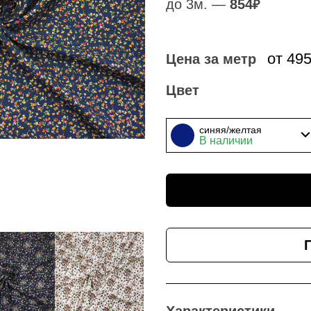
до 3м. —
854
₽
от 49
Цена за метр
Цвет
синяя/желтая
В наличии