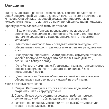
Описание
Плательная ткань красного цвета из 100% тенселя представляет
собой современный материал, который сочетает в себе прочность и
мягкость. Она обладает хорошей воздухопроницаемостью и
комфортом в носке, что делает её популярной для создания одежды.
Преимущества плательной ткани из тенселя
·
Экологичность: Тенсель производится из древесной
целлюлозы, что делает его более устойчивым и экологически
чистым по сравнению с традиционными синтетическими
волокнами.
·
Мягкость и комфорт: Ткань обладает мягкой текстурой, что
обеспечивает комфорт при носке и не вызывает раздражения
кожи.
·
Воздухопроницаемость: Благодаря своей структуре, тенсель
хорошо пропускает воздух, что позволяет коже дышать,
особенно в теплую погоду.
·
Устойчивость к сминанию: Плательная ткань из тенселя менее
подвержена сминанию, что делает её идеальной для
повседневной носки.
·
Долговечность: Тенсель обладает высокой прочностью, что
обеспечивает долговечность изделий из этой ткани.
Уход за тканью из тенселя
Стирка: Рекомендуется стирка в холодной воде, чтобы
сохранить цвет и структуру ткани.
Сушка: Лучше всего сушить на воздухе, избегая прямых
солнечных лучей, чтобы предотвратить выцветание.
Глажка: При необходимости гладить на низкой температуре,
чтобы не повредить волокна.