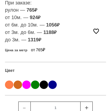
При заказе:
рулон —
765
₽
от 10м. —
924
₽
от 6м. до 10м. —
1056
₽
от 3м. до 6м. —
1188
₽
до 3м. —
1319
₽
₽
от 765
Цена за метр
Цвет
﹣
+