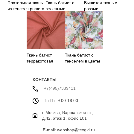
Плательная ткань
Ткань батист с
Вышитая ткань с
из тенселя рыжего
зелеными
розами
цвета
листьями
Ткань батист
Ткань батист с
терракотовая
тенселем в цветы
КОНТАКТЫ
+7(495)7339411
Пн-Пт: 9:00-18:00
г. Москва, Варшавское ш.,
д.42, этаж 1, офис 101
E-mail: webshop@texgid.ru