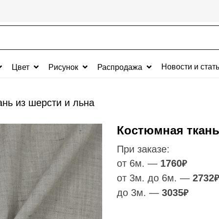
Новости и стат
Цвет
Рисунок
Распродажа
нь из шерсти и льна
Костюмная ткань
При заказе:
от 6м. —
1760
₽
от 3м. до 6м. —
2732
₽
до 3м. —
3035
₽