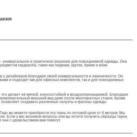
ания
 — универсальное и практичное решение для повседневной одежды. Она
едметов гардероба, таких как пиджаки, куртки, брюки и юбки.
ю у дизайнеров благодаря своей универсальности и лаконичности. Он
ками и подходит как для офисных комплектов, так и для повседневных
, что делает её мягкой, износостойкой и воздухопроницаемой. Благодаря
привлекательный внешний вид даже после многократных стирок. Кроме
то позволяет создавать различные силуэты и фасоны одежды.
Гид» вы можете приобрести эту ткань по оптовой цене от 6 метров. Мы
ии. Если у вас возникли вопросы или вы хотите получить образцы ткани,
 они с удовольствием вам помогут.