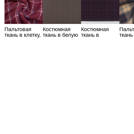
Пальтовая
Костюмная
Костюмная
Паль
ткань в клетку,
ткань в белую
ткань в
ткань
Италия
полоску
фиолетовую
беже
клетку
клетк