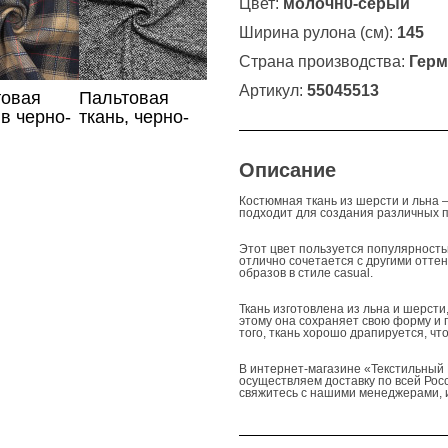
Цвет:
молочн0-серый
Ширина рулона (см):
145
Страна производства:
Герм
Артикул:
55045513
товая
Пальтовая
 в черно-
ткань, черно-
вую
белый цвет
у
Описание
Костюмная ткань из шерсти и льна
подходит для создания различных пр
Этот цвет пользуется популярность
отлично сочетается с другими оттен
образов в стиле casual.
Ткань изготовлена из льна и шерсти
этому она сохраняет свою форму и 
того, ткань хорошо драпируется, ч
В интернет-магазине «Текстильный 
осуществляем доставку по всей Росс
свяжитесь с нашими менеджерами, и