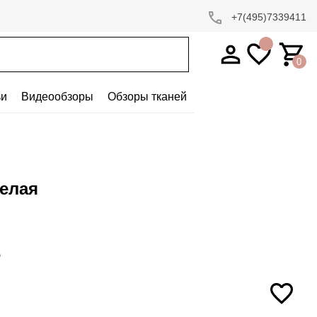
+7(495)7339411
0
ьи
Видеообзоры
Обзоры тканей
белая