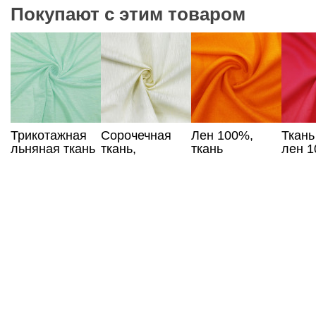
Покупают с этим товаром
Трикотажная
Сорочечная
Лен 100%,
Ткань
льняная ткань
ткань,
ткань
лен 
лазурного
лимонный цвет
апельсинового
цвета
цвета