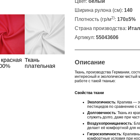
Цвет:
белый
Ширина рулона (см):
140
2)
Плотность (гр/м
:
170±5%
Страна производства:
Итал
Артикул:
55043606
 красная
Ткань
Описание
100%
плательная
белая со
Ткань, производства Германии, сос
интересный и экологически чистый 
льном
работе с такой тканью:
Свойства ткани
Экологичность
: Крапива — 
пестицидов по сравнению с х
Долговечность
: Ткань из к
служить долго, даже при час
Воздухопроницаемость
: Бл
делает её комфортной для н
Гигроскопичность
: Крапивн
комфортные условия при нос