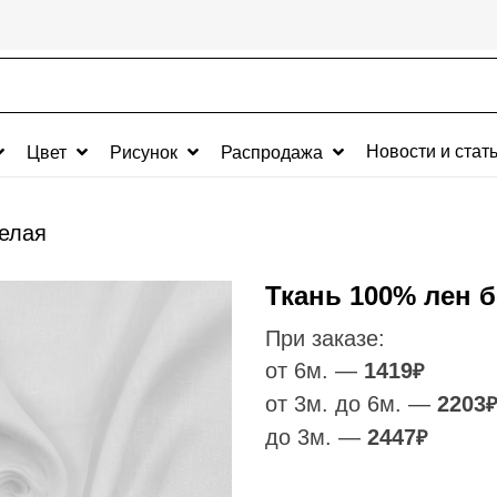
Новости и стат
Цвет
Рисунок
Распродажа
елая
Ткань 100% лен 
При заказе:
от 6м. —
1419
₽
от 3м. до 6м. —
2203
₽
до 3м. —
2447
₽