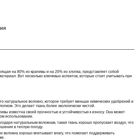
ия
тоящая на 80% из крапивы и на 20% из хлопка, представляет собой
материал. Вот несколько ключевых аспектов, которые стоит учитывать при
это натуральное волокно, которое требует меньше химических удобрений и
лопком. Это делает ткань более экологически чистой.
рапивы известна своей прочностью и устойчивостью к износу. Она может
том использовании.
агодаря натуральным волокнам, такая ткань хорошо пропускает воздух, что
ошения в теплую погоду.
ые волокна хорошо впитывают влагу, что помогает поддерживать
ке.