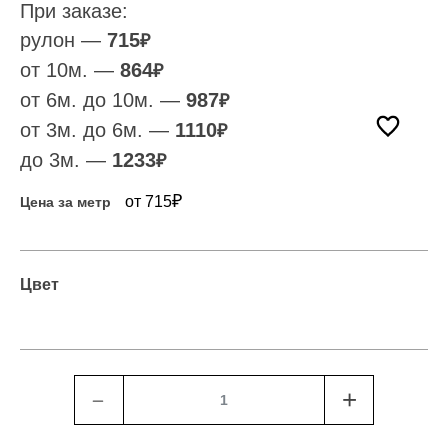
При заказе:
рулон —
715
₽
от 10м. —
864
₽
от 6м. до 10м. —
987
₽
от 3м. до 6м. —
1110
₽
до 3м. —
1233
₽
₽
от 715
Цена за метр
Цвет
﹣
+