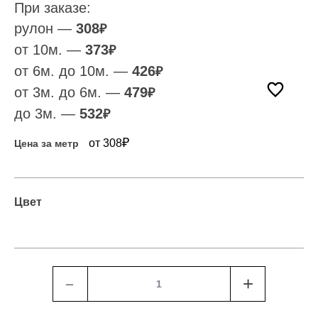
При заказе:
рулон —
308
₽
от 10м. —
373
₽
от 6м. до 10м. —
426
₽
от 3м. до 6м. —
479
₽
до 3м. —
532
₽
₽
от 308
Цена за метр
Цвет
﹣
+