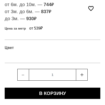
от 6м. до 10м. —
744
₽
от 3м. до 6м. —
837
₽
до 3м. —
930
₽
₽
от 539
Цена за метр
Цвет
﹣
+
В КОРЗИНУ