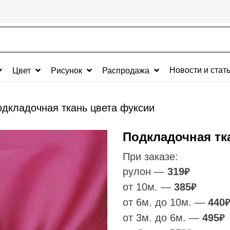
Новости и стат
Цвет
Рисунок
Распродажа
дкладочная ткань цвета фуксии
Подкладочная тк
При заказе:
рулон —
319
₽
от 10м. —
385
₽
от 6м. до 10м. —
440
₽
от 3м. до 6м. —
495
₽