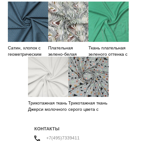
Сатин, хлопок с
Плательная
Ткань плательная
геометрическим
зелено-белая
зеленого оттенка с
принтом
ткань с принтом
блеском
"зебра"
Трикотажная ткань
Трикотажная ткань
Джерси молочного
серого цвета с
цвета
принтом
КОНТАКТЫ
+7(495)7339411