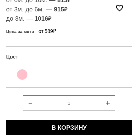
от 6м. до 10м. —
813
₽
от 3м. до 6м. —
915
₽
до 3м. —
1016
₽
₽
от 589
Цена за метр
Цвет
﹣
+
В КОРЗИНУ