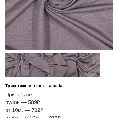
Трикотажная ткань Lacosta
При заказе:
рулон —
589
₽
от 10м. —
712
₽