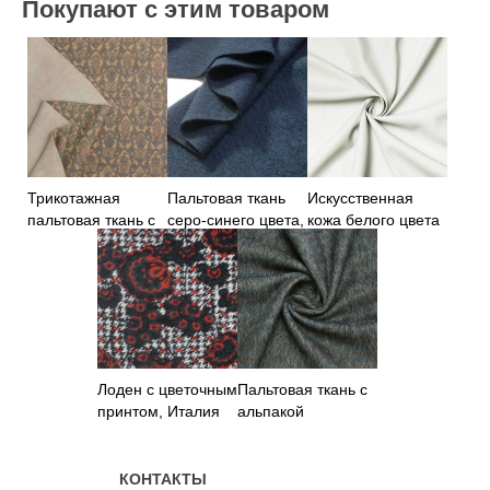
Покупают с этим товаром
Трикотажная
Пальтовая ткань
Искусственная
пальтовая ткань с
серо-синего цвета,
кожа белого цвета
бежево-
Германия
на замше
коричневым
узором
Лоден с цветочным
Пальтовая ткань с
принтом, Италия
альпакой
КОНТАКТЫ