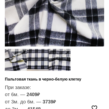
Пальтовая ткань в черно-белую клетку
При заказе:
от 6м. —
2409
₽
от 3м. до 6м. —
3739
₽