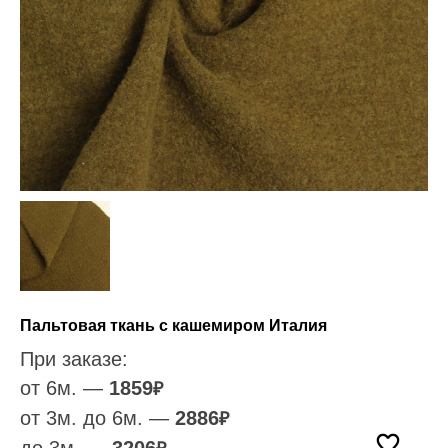
Пальтовая ткань с кашемиром Италия
При заказе:
от 6м. —
1859
₽
от 3м. до 6м. —
2886
₽