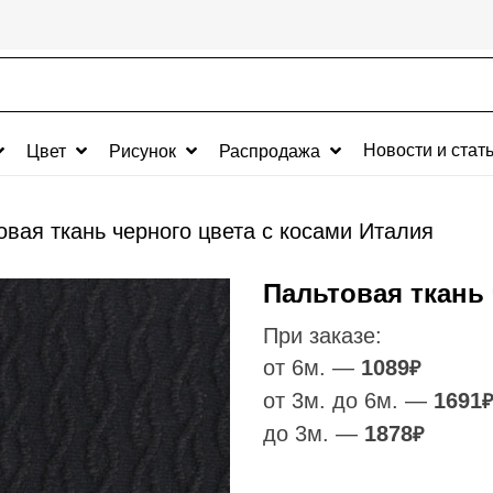
Новости и стат
Цвет
Рисунок
Распродажа
овая ткань черного цвета с косами Италия
Пальтовая ткань 
При заказе:
от 6м. —
1089
₽
от 3м. до 6м. —
1691
₽
до 3м. —
1878
₽