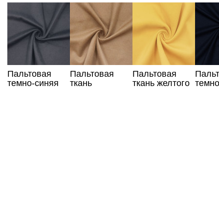
Пальтовая
Пальтовая
Пальтовая
Паль
темно-синяя
ткань
ткань желтого
темно
ткань
песочного
цвета
ткань
цвета