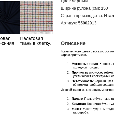
Цвет:
черный
Ширина рулона (см):
150
Страна производства:
Итал
Артикул:
55002913
товая
Пальтовая
Описание
-синяя
ткань в клетку,
Италия
Ткань черного цвета с косами, сост
характеристиками:
1.
Мягкость и тепло
: Хлопок и
холодной погоды.
2.
Прочность и износостойкос
увеличивает срок службы и
3.
Эстетичность
: Черный цвет
её подходящей для создани
Из этой ткани можно сшить множест
1.
Пальто
: Пальто будет выгл
2.
Кардиган
: Кардиган будет 
3.
Жакет
: Жакет будет выгляде
гардероба.