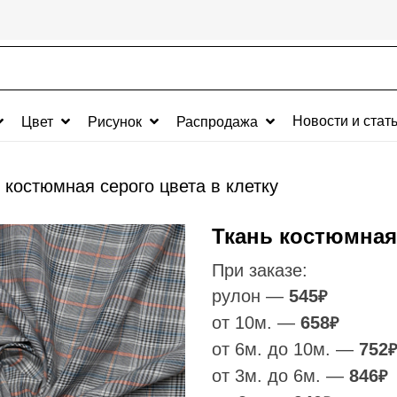
Новости и стат
Цвет
Рисунок
Распродажа
 костюмная серого цвета в клетку
Ткань костюмная 
При заказе:
рулон —
545
₽
от 10м. —
658
₽
от 6м. до 10м. —
752
₽
от 3м. до 6м. —
846
₽