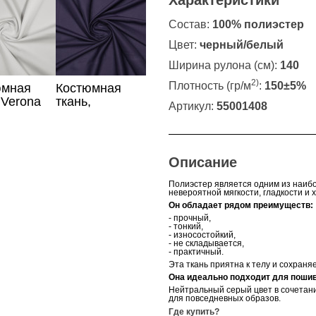
Характеристики
Состав:
100% полиэстер
Цвет:
черный/белый
Ширина рулона (см):
140
2)
Плотность (гр/м
:
150±5%
юмная
Костюмная
 Verona
ткань,
Артикул:
55001408
чного
фиолетовый
цвет
Описание
Полиэстер является одним из наиб
невероятной мягкости, гладкости и
Он обладает рядом преимуществ:
- прочный,
- тонкий,
- износостойкий,
- не складывается,
- практичный.
Эта ткань приятна к телу и сохраня
Она идеально подходит для поши
Нейтральный серый цвет в сочетани
для повседневных образов.
Где купить?