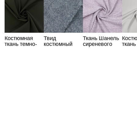
Костюмная
Твид
Ткань Шанель
Кост
ткань темно-
костюмный
сиреневого
ткань
зеленого цвета
цвета
моло
цвета