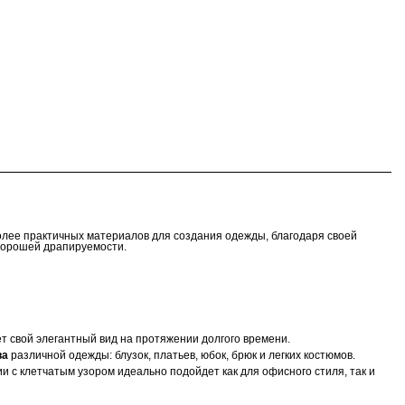
олее практичных материалов для создания одежды, благодаря своей
 хорошей драпируемости.
ет свой элегантный вид на протяжении долгого времени.
ва
различной одежды: блузок, платьев, юбок, брюк и легких костюмов.
и с клетчатым узором идеально подойдет как для офисного стиля, так и