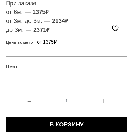
При заказе:
от 6м. —
1375
₽
от 3м. до 6м. —
2134
₽
до 3м. —
2371
₽
₽
от 1375
Цена за метр
Цвет
﹣
+
В КОРЗИНУ