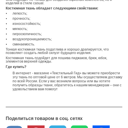
изделий в стиле casual.
Костюмная ткань обладает следующими свойствами:
⦁
легкость;
⦁
прочность;
⦁
износостойкость;
⦁
мягкость;
⦁
гигроскопичность;
⦁
воздухопроницаемость;
⦁
сминаемость.
Тонкая костюмная ткань податлива и хорошо драпируется, что
позволяет создать любой силуэт будущего изделия.
Костюмная ткань подойдет для пошива пиджаков, брюк, юбок,
элементов верхней одежды.
Где купить?
В интернет - магазине «Текстильный Гид» вы можете приобрести
эту ткань по оптовой цене от 6 метров. Мы осуществляем доставку
по всей России. Если у вас возникли вопросы или вы хотите
получить образцы ткани, обратитесь к нашим менеджерам – они с
удовольствием вам помогут
Поделиться товаром в соц. сетях