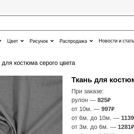
Новости и стат
Цвет
Рисунок
Распродажа
 для костюма серого цвета
Ткань для костю
При заказе:
рулон —
825
₽
от 10м. —
997
₽
от 6м. до 10м. —
1139
от 3м. до 6м. —
1281
₽