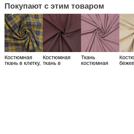
Покупают с этим товаром
Костюмная
Костюмная
Ткань
Кост
ткань в клетку,
ткань в
костюмная
бежев
Германия
красную клетку
сливового
полос
цвета