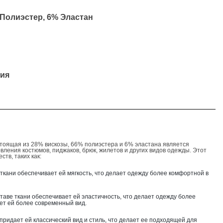
 Полиэстер, 6% Эластан
ия
остоящая из
28% вискозы, 66% полиэстера и 6% эластана
является
ления костюмов, пиджаков, брюк, жилетов и других видов одежды. Этот
тв, таких как:
е ткани обеспечивает ей мягкость, что делает одежду более комфортной в
таве ткани обеспечивает ей эластичность, что делает одежду более
ет ей более современный вид.
придает ей классический вид и стиль, что делает ее подходящей для