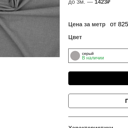
до 3м. —
1423
₽
от 82
Цена за метр
Цвет
серый
В наличии