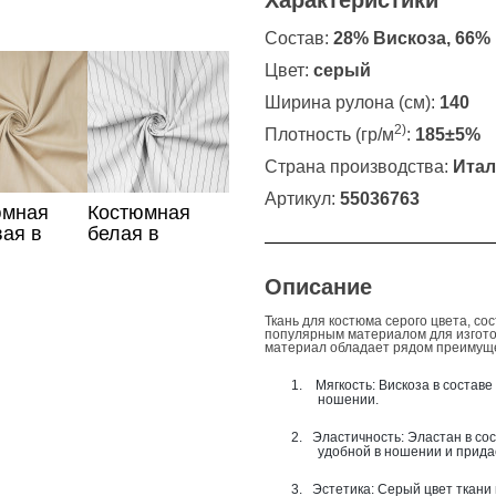
Характеристики
Состав:
28% Вискоза, 66%
Цвет:
серый
Ширина рулона (см):
140
2)
Плотность (гр/м
:
185±5%
Страна производства:
Итал
Артикул:
55036763
юмная
Костюмная
ая в
белая в
ку ткань
полоску ткань
Описание
Ткань для костюма серого цвета, с
популярным материалом для изготов
материал обладает рядом преимущес
1.
Мягкость: Вискоза в состав
ношении.
2.
Эластичность: Эластан в сос
удобной в ношении и прида
3.
Эстетика: Серый цвет ткани 