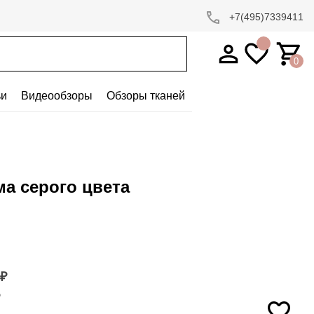
+7(495)7339411
0
ьи
Видеообзоры
Обзоры тканей
ма серого цвета
₽