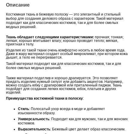
Описание
Костюмная ткань в бежевую полоску — это элегантный и стильный
выбор для создания делового образа с характером. Такой материал
подходит как для классических костюмов, так и для более смелых
модных решений.
Ткань обладает следующими характеристиками:
прочная; тонкая;
легкая; хорошо впитывает влагу; хорошо проводит тепло; мягкая,
приятная к телу.
Изделия из такой ткани очень комфортно носить в любое время года.
Даже в жару материал создает особый микроклимат, при котором кожа
дышит, а тело не перегревается.
Такой материал подходит как для классических костюмов, так и для
более смелых модных решений.
Также материал податлив и хорошо драпируется. Это позволяет
придать изделию нужный силуэт или добавить акцентов. Например,
можно создать юбку с драпировкой или приталенный пиджак. Ткань
подойдет для создания легких костюмов, юбок, платьев и других
изделий.
Преимущества костюмной ткани в полоску
:
Стиль
: Полосатый узор всегда в моде и добавляет
изысканности образу.
Универсальность
: Подходит как для мужских, так и для женских
костюмов.
Выразительность
: Бежевый цвет делает образ классическим.