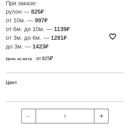
При заказе:
рулон —
825
₽
от 10м. —
997
₽
от 6м. до 10м. —
1139
₽
от 3м. до 6м. —
1281
₽
до 3м. —
1423
₽
₽
от 825
Цена за метр
Цвет
﹣
+