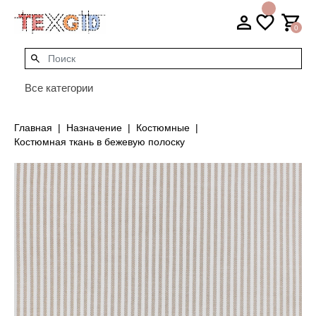
0
Все категории
Главная
Назначение
Костюмные
Костюмная ткань в бежевую полоску