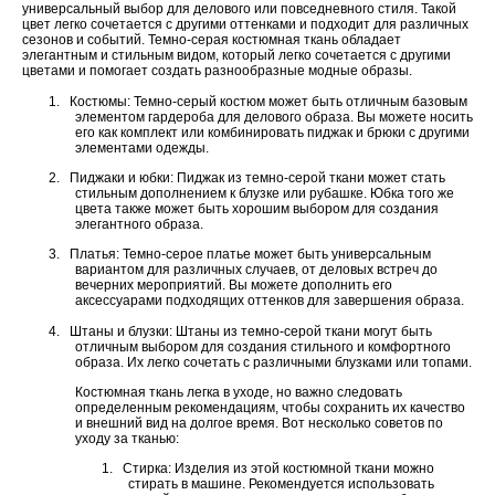
универсальный выбор для делового или повседневного стиля. Такой
цвет легко сочетается с другими оттенками и подходит для различных
сезонов и событий. Темно-серая костюмная ткань обладает
элегантным и стильным видом, который легко сочетается с другими
цветами и помогает создать разнообразные модные образы.
1.
Костюмы: Темно-серый костюм может быть отличным базовым
элементом гардероба для делового образа. Вы можете носить
его как комплект или комбинировать пиджак и брюки с другими
элементами одежды.
2.
Пиджаки и юбки: Пиджак из темно-серой ткани может стать
стильным дополнением к блузке или рубашке. Юбка того же
цвета также может быть хорошим выбором для создания
элегантного образа.
3.
Платья: Темно-серое платье может быть универсальным
вариантом для различных случаев, от деловых встреч до
вечерних мероприятий. Вы можете дополнить его
аксессуарами подходящих оттенков для завершения образа.
4.
Штаны и блузки: Штаны из темно-серой ткани могут быть
отличным выбором для создания стильного и комфортного
образа. Их легко сочетать с различными блузками или топами.
Костюмная ткань легка в уходе, но важно следовать
определенным рекомендациям, чтобы сохранить их качество
и внешний вид на долгое время. Вот несколько советов по
уходу за тканью:
1. Стирка: Изделия из этой костюмной ткани можно
стирать в машине. Рекомендуется использовать