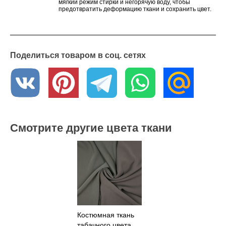
мягкий режим стирки и негорячую воду, чтобы
предотвратить деформацию ткани и сохранить цвет.
2. Сушка: Ткань быстро сохнет, поэтому можно сушить
изделия на воздухе или в сушилке при низкой
температуре. Избегайте сильного нагрева, чтобы
избежать усадки или деформации.
Поделиться товаром в соц. сетях
3. Глажка: Используйте низкую температуру и пар, чтобы
избежать повреждения ткани.
Где купить костюмную ткань?
В интернет - магазине «Текстильный Гид» вы можете
приобрести эту ткань по оптовой цене от 6 метров. Мы
осуществляем доставку по всей России. Если у вас возникли
вопросы или вы хотите получить образцы ткани, обратитесь к
нашим менеджерам – они с удовольствием вам помогут.
Смотрите другие цвета ткани
Костюмная ткань
табачного цвета