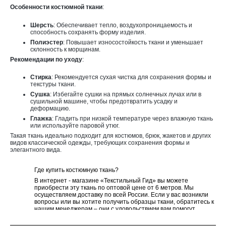
Особенности костюмной ткани
:
Шерсть
: Обеспечивает тепло, воздухопроницаемость и
способность сохранять форму изделия.
Полиэстер
: Повышает износостойкость ткани и уменьшает
склонность к морщинам.
Рекомендации по уходу
:
Стирка
: Рекомендуется сухая чистка для сохранения формы и
текстуры ткани.
Сушка
: Избегайте сушки на прямых солнечных лучах или в
сушильной машине, чтобы предотвратить усадку и
деформацию.
Глажка
: Гладить при низкой температуре через влажную ткань
или используйте паровой утюг.
Такая ткань идеально подходит для костюмов, брюк, жакетов и других
видов классической одежды, требующих сохранения формы и
элегантного вида.
Где купить костюмную ткань?
В интернет - магазине «Текстильный Гид» вы можете
приобрести эту ткань по оптовой цене от 6 метров. Мы
осуществляем доставку по всей России. Если у вас возникли
вопросы или вы хотите получить образцы ткани, обратитесь к
нашим менеджерам – они с удовольствием вам помогут.