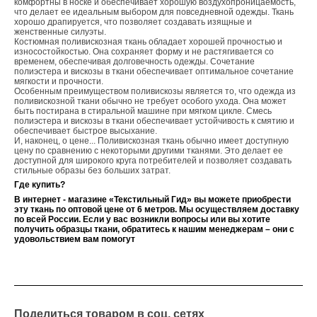
комфортны в носке и обеспечивает хорошую воздухопроницаемость,
что делает ее идеальным выбором для повседневной одежды.
Ткань
хорошо драпируется, что позволяет создавать изящные и
женственные силуэты.
Костюмная поливискозная ткань обладает хорошей прочностью и
износостойкостью. Она сохраняет форму и не растягивается со
временем, обеспечивая долговечность одежды. Сочетание
полиэстера и вискозы в ткани обеспечивает оптимальное сочетание
мягкости и прочности.
Особенным преимуществом поливискозы является то, что одежда из
поливискозной ткани обычно не требует особого ухода. Она может
быть постирана в стиральной машине при мягком цикле. Смесь
полиэстера и вискозы в ткани обеспечивает устойчивость к смятию и
обеспечивает быстрое высыхание.
И, наконец, о цене... Поливискозная ткань обычно имеет доступную
цену по сравнению с некоторыми другими тканями. Это делает ее
доступной для широкого круга потребителей и позволяет создавать
стильные образы без больших затрат.
Где купить?
В интернет - магазине «Текстильный Гид» вы можете приобрести
эту ткань по оптовой цене от 6 метров. Мы осуществляем доставку
по всей России. Если у вас возникли вопросы или вы хотите
получить образцы ткани, обратитесь к нашим менеджерам – они с
удовольствием вам помогут
Поделиться товаром в соц. сетях