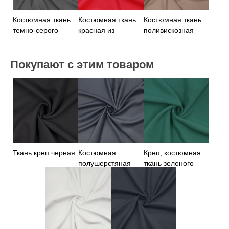
Костюмная ткань
Костюмная ткань
Костюмная ткань
темно-серого
красная из
поливискозная
цвета
поливискозы
бежевого цвета
Покупают с этим товаром
Ткань креп черная
Костюмная
Креп, костюмная
полушерстяная
ткань зеленого
синяя ткань
цвета