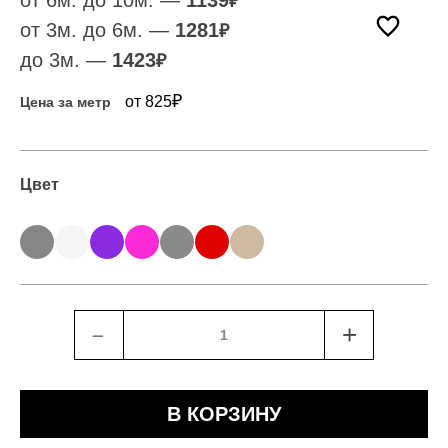
от 6м. до 10м. —
1139
₽
от 3м. до 6м. —
1281
₽
до 3м. —
1423
₽
₽
от 825
Цена за метр
Цвет
﹣
+
В КОРЗИНУ