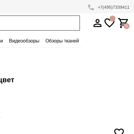
+7(495)7339411
0
ьи
Видеообзоры
Обзоры тканей
цвет