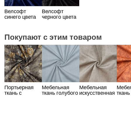
Велсофт
Велсофт
синего цвета
черного цвета
Покупают с этим товаром
Портьерная
Мебельная
Мебельная
Мебе
ткань с
ткань голубого
искусственная
ткань
цветами
цвета
бежевая кожа
обивк
оран
цвета