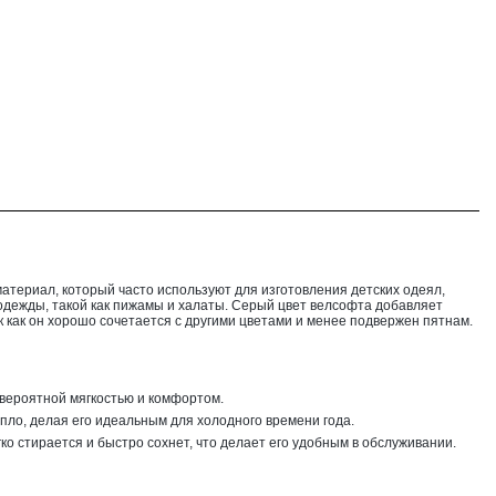
атериал, который часто используют для изготовления детских одеял,
одежды, такой как пижамы и халаты. Серый цвет велсофта добавляет
к как он хорошо сочетается с другими цветами и менее подвержен пятнам.
евероятной мягкостью и комфортом.
епло, делая его идеальным для холодного времени года.
гко стирается и быстро сохнет, что делает его удобным в обслуживании.