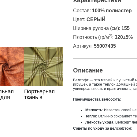
Характеристики
Состав:
100% полиэстер
Цвет:
СЕРЫЙ
Ширина рулона (см):
155
2)
Плотность (гр/м
:
320±5%
Артикул:
55007435
Описание
Велсофт — это мягкий и пушистый м
игрушек, а также теплой домашней 
универсальность и практичность, та
льная
Портьерная
 для
ткань в
Преимущества велсофта
:
и
зеленую
жевого
клетку
Мягкость
: Известен своей н
Тепло
: Отлично сохраняет т
Легкость ухода
: Велсофт ле
Советы по уходу за велсофтом
: