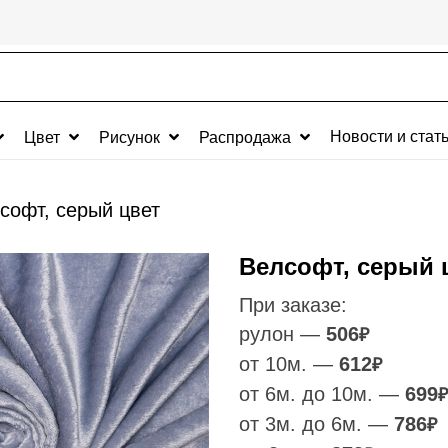
Новости и стат
Цвет
Рисунок
Распродажа
софт, серый цвет
Велсофт, серый 
При заказе:
рулон —
506
₽
от 10м. —
612
₽
от 6м. до 10м. —
699
₽
от 3м. до 6м. —
786
₽