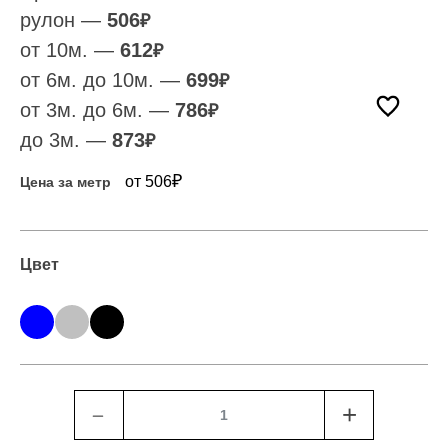
рулон —
506
₽
от 10м. —
612
₽
от 6м. до 10м. —
699
₽
от 3м. до 6м. —
786
₽
до 3м. —
873
₽
₽
от 506
Цена за метр
Цвет
﹣
+