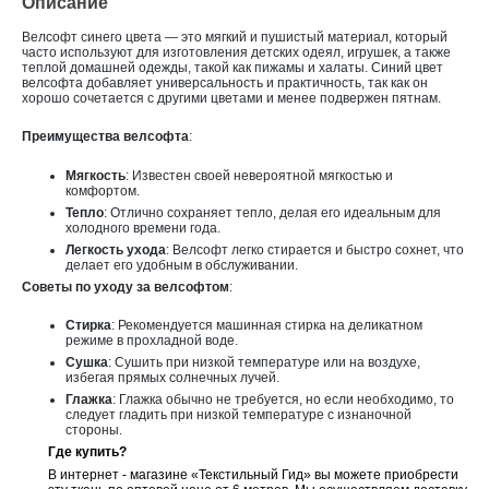
Описание
Велсофт синего цвета — это мягкий и пушистый материал, который
часто используют для изготовления детских одеял, игрушек, а также
теплой домашней одежды, такой как пижамы и халаты. Синий цвет
велсофта добавляет универсальность и практичность, так как он
хорошо сочетается с другими цветами и менее подвержен пятнам.
Преимущества велсофта
:
Мягкость
: Известен своей невероятной мягкостью и
комфортом.
Тепло
: Отлично сохраняет тепло, делая его идеальным для
холодного времени года.
Легкость ухода
: Велсофт легко стирается и быстро сохнет, что
делает его удобным в обслуживании.
Советы по уходу за велсофтом
:
Стирка
: Рекомендуется машинная стирка на деликатном
режиме в прохладной воде.
Сушка
: Сушить при низкой температуре или на воздухе,
избегая прямых солнечных лучей.
Глажка
: Глажка обычно не требуется, но если необходимо, то
следует гладить при низкой температуре с изнаночной
стороны.
Где купить?
В интернет - магазине «Текстильный Гид» вы можете приобрести