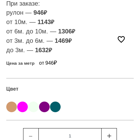
При заказе:
рулон —
946
₽
от 10м. —
1143
₽
от 6м. до 10м. —
1306
₽
от 3м. до 6м. —
1469
₽
до 3м. —
1632
₽
₽
от 946
Цена за метр
Цвет
﹣
+