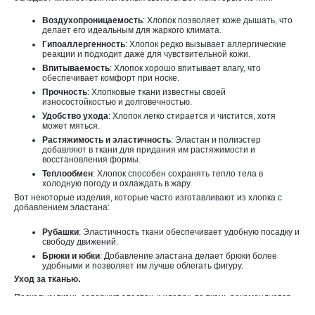
Воздухопроницаемость
: Хлопок позволяет коже дышать, что
делает его идеальным для жаркого климата.
Гипоаллергенность
: Хлопок редко вызывает аллергические
реакции и подходит даже для чувствительной кожи.
Впитываемость
: Хлопок хорошо впитывает влагу, что
обеспечивает комфорт при носке.
Прочность
: Хлопковые ткани известны своей
износостойкостью и долговечностью.
Удобство ухода
: Хлопок легко стирается и чистится, хотя
может мяться.
Растяжимость и эластичность
: Эластан и полиэстер
добавляют в ткани для придания им растяжимости и
восстановления формы.
Теплообмен
: Хлопок способен сохранять тепло тела в
холодную погоду и охлаждать в жару.
Вот некоторые изделия, которые часто изготавливают из хлопка с
добавлением эластана:
Рубашки
: Эластичность ткани обеспечивает удобную посадку и
свободу движений.
Брюки и юбки
: Добавление эластана делает брюки более
удобными и позволяет им лучше облегать фигуру.
Уход за тканью
.
Поскольку ткань содержит эластан и хлопок, то ткань рекомендуется
стирать в негорячей воде и гладить при средней температуре с
изнаночной стороны.