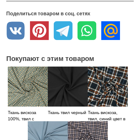
Где купить?
Поделиться товаром в соц. сетях
В интернет - магазине «Текстильный Гид» вы можете приобрести
эту ткань по оптовой цене от 6 метров. Мы осуществляем доставку
по всей России. Если у вас возникли вопросы или вы хотите
получить образцы ткани, обратитесь к нашим менеджерам – они с
удовольствием вам помогут
Покупают с этим товаром
Ткань вискоза
Ткань твил черный
Ткань вискоза,
100%, твил с
твил, синий цвет в
геометрическим
клетку
узором