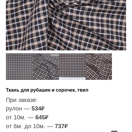
Ткань для рубашек и сорочек, твил
При заказе:
рулон —
534
₽
от 10м. —
645
₽
от 6м. до 10м. —
737
₽