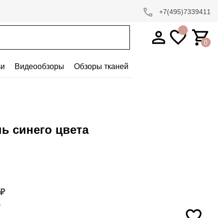
+7(495)7339411
0
ьи
Видеообзоры
Обзоры тканей
ь синего цвета
₽