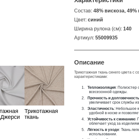
Характеристики
Состав:
48% вискоза, 49% 
Цвет:
синий
Ширина рулона (см):
140
Артикул:
55009935
Описание
Трикотажная ткань синего цвета с 
характеристиками:
1.
Теплоизоляция
: Полиэстер
всесезонной одежды.
2.
Прочность и долговечност
увеличивает срок службы и
3.
Эластичность
: Небольшое к
отажная
Трикотажная
удобной в носке и позволя
 Джерси
ткань
4.
Устойчивость к сминанию
: 
о цвета
бежевого
облегчает уход за изделиям
цвета с
5.
Лёгкость в уходе
: Ткань ле
люрексом
использовании.