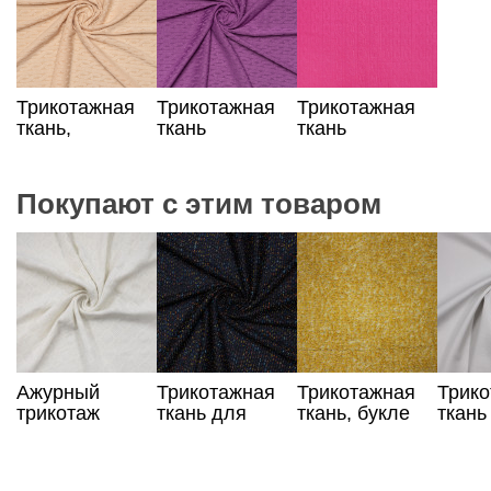
Трикотажная
Трикотажная
Трикотажная
ткань,
ткань
ткань
жаккард,
жаккардовая
жаккардовая с
бежевый цвет
сиреневого
косами
цвета
Покупают с этим товаром
Ажурный
Трикотажная
Трикотажная
Трик
трикотаж
ткань для
ткань, букле
ткань
сливочный
пальто
горчичного
белог
цвета