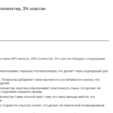
полиэстер, 3% эластан
составом
48% вискоза, 49% полиэстер, 3% эластан
обладает следующими
 обеспечивает хорошую теплоизоляцию, что делает ткань подходящей для
ь
: Полиэстер добавляет ткани прочности и устойчивости к износу, что
зделий.
оличество эластана обеспечивает эластичность ткани, что делает её
ет изделиям сохранять форму.
Полиэстер также способствует тому, что ткань меньше мнётся, что
и.
гко стирается и быстро сохнет, что делает её практичной в повседневном