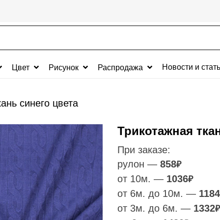
Новости и стат
Цвет
Рисунок
Распродажа
ань синего цвета
Трикотажная ткан
При заказе:
рулон —
858
₽
от 10м. —
1036
₽
от 6м. до 10м. —
1184
от 3м. до 6м. —
1332
₽