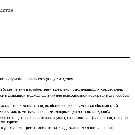
ластан
 полоску можно сшить следующие изделия:
ани будет лёгким и комфортным, идеально подходящим для жарких дней.
ной и дышащей, подходящей как для повседневной носки, так и для особых
ь элегантно и женственно, особенно если она имеет свободный крой.
ми и стильными, идеально подходящими для летнего гардероба.
 можно создать различные аксессуары, такие как шарфы и платки, которые
му образу.
натуральность трикотажной ткани с содержанием хлопка и эластана.