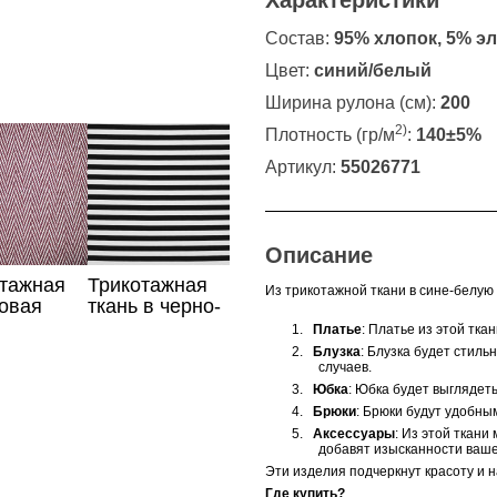
Характеристики
Состав:
95% хлопок, 5% э
Цвет:
синий/белый
Ширина рулона (см):
200
2)
Плотность (гр/м
:
140±5%
Артикул:
55026771
Описание
отажная
Трикотажная
Из трикотажной ткани в сине-белую
овая
ткань в черно-
белую полоску
1.
Платье
: Платье из этой тк
2.
Блузка
: Блузка будет стиль
случаев.
3.
Юбка
: Юбка будет выглядет
4.
Брюки
: Брюки будут удобны
5.
Аксессуары
: Из этой ткани
добавят изысканности ваше
Эти изделия подчеркнут красоту и 
Где купить?