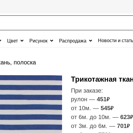
Новости и стат
Цвет
Рисунок
Распродажа
кань, полоска
Трикотажная ткан
При заказе:
рулон —
451
₽
от 10м. —
545
₽
от 6м. до 10м. —
623
₽
от 3м. до 6м. —
701
₽