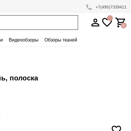
+7(495)7339411
0
ьи
Видеообзоры
Обзоры тканей
ь, полоска