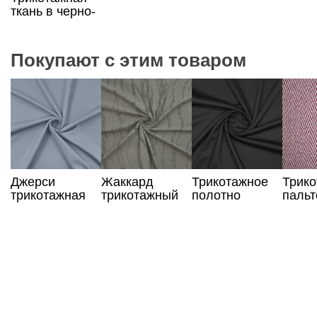
ткань в черно-
белую полоску
Покупают с этим товаром
Джерси
Жаккард
Трикотажное
Трик
трикотажная
трикотажный
полотно
пальт
ткань
цвета хаки
черного цвета
ткань
джинсового
цвета