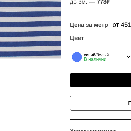
до 3м. —
778
₽
от 45
Цена за метр
Цвет
синий/белый
В наличии