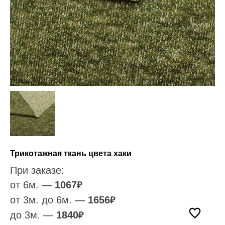
Трикотажная ткань цвета хаки
При заказе:
от 6м. —
1067
₽
от 3м. до 6м. —
1656
₽
до 3м. —
1840
₽