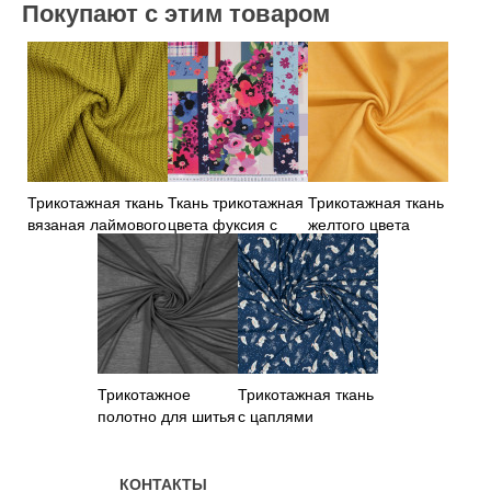
Покупают с этим товаром
Трикотажная ткань
Ткань трикотажная
Трикотажная ткань
вязаная лаймового
цвета фуксия с
желтого цвета
цвета
принтом
Трикотажное
Трикотажная ткань
полотно для шитья
с цаплями
черное
КОНТАКТЫ