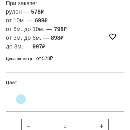
При заказе:
рулон —
578
₽
от 10м. —
698
₽
от 6м. до 10м. —
798
₽
от 3м. до 6м. —
898
₽
до 3м. —
997
₽
₽
от 578
Цена за метр
Цвет
﹣
+