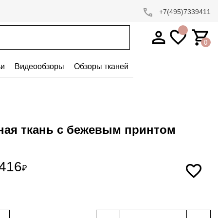
+7(495)7339411
0
ьи
Видеообзоры
Обзоры тканей
ная ткань с бежевым принтом
416
₽