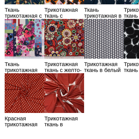
Ткань
Трикотажная
Ткань
Трик
трикотажная с
ткань с
трикотажная в
ткань
оранжевыми
принтом,
синие круги
цвета
цветами
Италия
цвет
Ткань
Трикотажная
Трикотажная
Трик
трикотажная
ткань с желто-
ткань в белый
ткань
цвета фуксия с
красными
горошек
круги
принтом
цветами
Красная
Трикотажная
трикотажная
ткань в
ткань в белый
красные круги
горошек