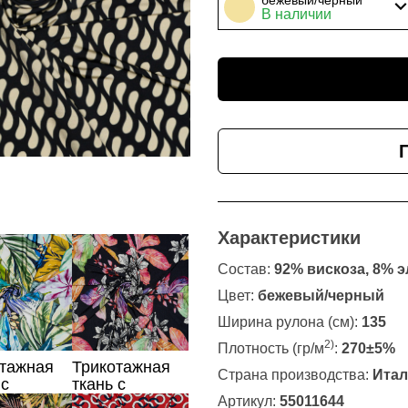
В наличии
Характеристики
Состав:
92% вискоза, 8% 
Цвет:
бежевый/черный
Ширина рулона (см):
135
2)
Плотность (гр/м
:
270±5%
отажная
Трикотажная
Страна производства:
Итал
 с
ткань с
ительным
растительным
Артикул:
55011644