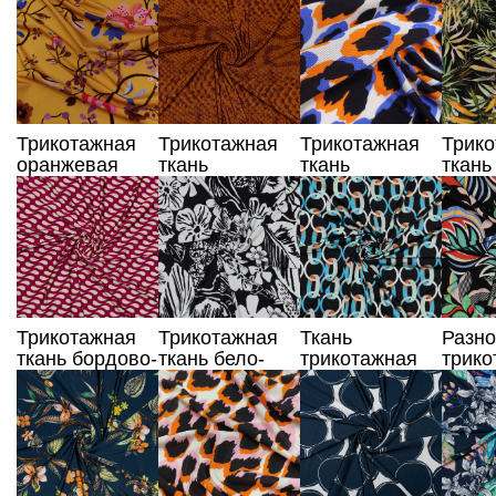
принтом
цветы
цветочным
узор
узором
Трикотажная
Трикотажная
Трикотажная
Трик
оранжевая
ткань
ткань
ткань
ткань с
коричневого
анималистический
раст
растительным
цвета с
принт
прин
принтом
анималистическим
принтом
Трикотажная
Трикотажная
Ткань
Разно
ткань бордово-
ткань бело-
трикотажная
трико
бежевого
черный
черная с
ткань
цвета
цветочный
цепочкой
раст
принт
узор