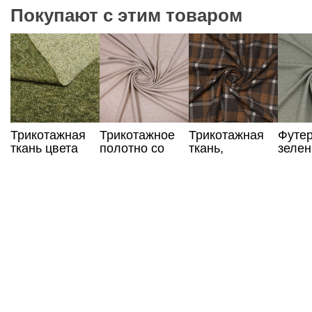
Покупают с этим товаром
Трикотажная
Трикотажное
Трикотажная
Футер
ткань цвета
полотно со
ткань,
зелен
хаки
льном
жаккард, в
клетку