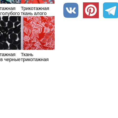
отажная
Трикотажная
 голубого
ткань алого
 с
цвета с
ами
растительным
узором
отажная
Ткань
 в черные
трикотажная
красная с
розовыми
листьями