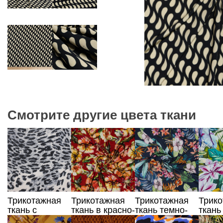
Смотрите другие цвета ткани
Трикотажная
Трикотажная
Трикотажная
Трик
ткань с
ткань в красно-
ткань темно-
ткань
анималистическим
оранжевые
синего цвета с
раст