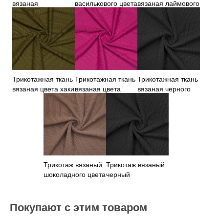
вязаная
василькового цвета
вязаная лаймового
апельсинового
цвета
цвета
Трикотажная ткань
Трикотажная ткань
Трикотажная ткань
вязаная цвета хаки
вязаная цвета
вязаная черного
фуксии
цвета
Трикотаж вязаный
Трикотаж вязаный
шоколадного цвета
черный
Покупают с этим товаром