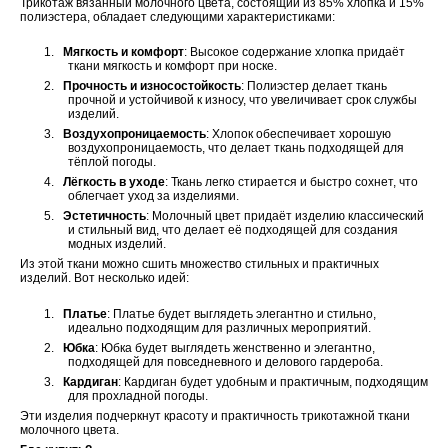
Трикотаж вязанный молочного цвета, состоящий из 85% хлопка и 15%
полиэстера, обладает следующими характеристиками:
1.
Мягкость и комфорт
: Высокое содержание хлопка придаёт
ткани мягкость и комфорт при носке.
2.
Прочность и износостойкость
: Полиэстер делает ткань
прочной и устойчивой к износу, что увеличивает срок службы
изделий.
3.
Воздухопроницаемость
: Хлопок обеспечивает хорошую
воздухопроницаемость, что делает ткань подходящей для
тёплой погоды.
4.
Лёгкость в уходе
: Ткань легко стирается и быстро сохнет, что
облегчает уход за изделиями.
5.
Эстетичность
: Молочный цвет придаёт изделию классический
и стильный вид, что делает её подходящей для создания
модных изделий.
Из этой ткани можно сшить множество стильных и практичных
изделий. Вот несколько идей:
1.
Платье
: Платье будет выглядеть элегантно и стильно,
идеально подходящим для различных мероприятий.
2.
Юбка
: Юбка будет выглядеть женственно и элегантно,
подходящей для повседневного и делового гардероба.
3.
Кардиган
: Кардиган будет удобным и практичным, подходящим
для прохладной погоды.
Эти изделия подчеркнут красоту и практичность трикотажной ткани
молочного цвета.