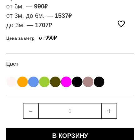
от 6м. —
990
₽
от 3м. до 6м. —
1537
₽
до 3м. —
1707
₽
₽
от 990
Цена за метр
Цвет
﹣
+
В КОРЗИНУ