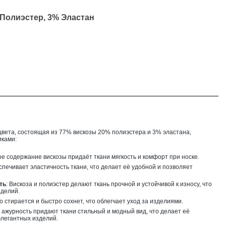
 Полиэстер, 3% Эластан
цвета, состоящая из 77% вискозы 20% полиэстера и 3% эластана,
иками:
ое содержание вискозы придаёт ткани мягкость и комфорт при носке.
спечивает эластичность ткани, что делает её удобной и позволяет
ть
: Вискоза и полиэстер делают ткань прочной и устойчивой к износу, что
зделий.
гко стирается и быстро сохнет, что облегчает уход за изделиями.
и ажурность придают ткани стильный и модный вид, что делает её
легантных изделий.