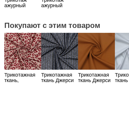
ажурный
ажурный
бежевого
серого цвета
цвета
Покупают с этим товаром
Трикотажная
Трикотажная
Трикотажная
Трик
ткань,
ткань Джерси
ткань Джерси
ткань
жаккард,
серо-синего
коричневого
цвета
анималистический
цвета с
цвета
принт
орнаментом