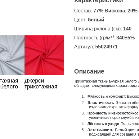
Характеристики
Состав:
77% Вискоза, 20%
Цвет:
белый
Ширина рулона (см):
140
2)
Плотность (гр/м
:
340±5%
Артикул:
55024971
Описание
отажная
Джерси
Трикотажная ткань ажурная белого 
 белого
трикотажная
обладает следующими характерист
ткань
1.
Мягкость и комфорт
: Высок
карминового
2.
Эластичность
: Эластан обе
цвета
изделиям сохранять форму.
3.
Прочность и износостойкос
увеличивает срок службы и
4.
Лёгкость в уходе
: Ткань ле
5.
Эстетичность
: Белый цвет 
подходящей для создания э