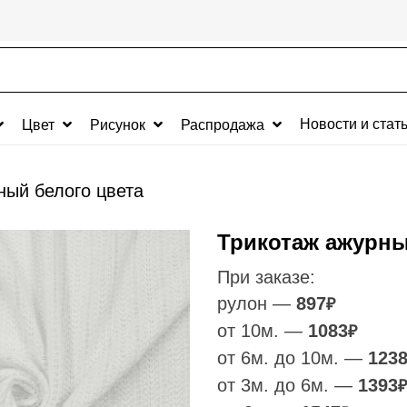
Новости и стат
Цвет
Рисунок
Распродажа
ный белого цвета
Трикотаж ажурны
При заказе:
рулон —
897
₽
от 10м. —
1083
₽
от 6м. до 10м. —
123
от 3м. до 6м. —
1393
₽