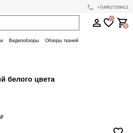
+7(495)7339411
0
ьи
Видеообзоры
Обзоры тканей
й белого цвета
8
₽