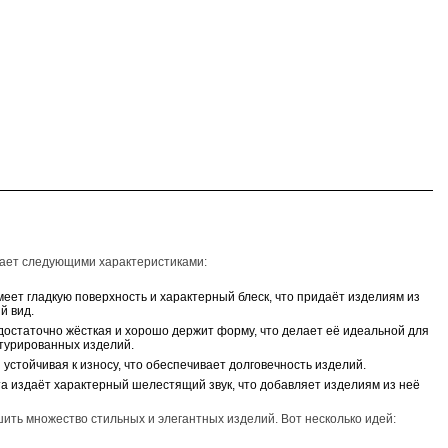
ает следующими характеристиками:
меет гладкую поверхность и характерный блеск, что придаёт изделиям из
й вид.
 достаточно жёсткая и хорошо держит форму, что делает её идеальной для
турированных изделий.
 устойчивая к износу, что обеспечивает долговечность изделий.
та издаёт характерный шелестящий звук, что добавляет изделиям из неё
ить множество стильных и элегантных изделий. Вот несколько идей: