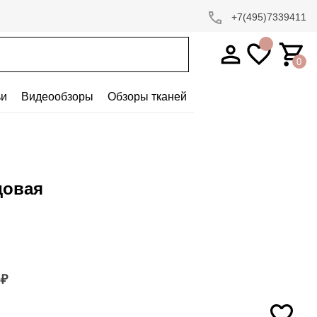
+7(495)7339411
0
ьи
Видеообзоры
Обзоры тканей
довая
6
₽