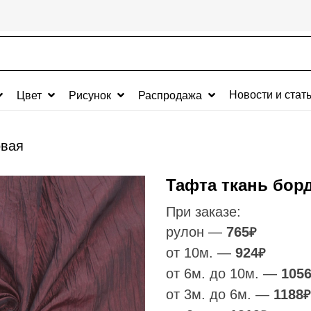
Новости и стат
Цвет
Рисунок
Распродажа
овая
Тафта ткань бор
При заказе:
рулон —
765
₽
от 10м. —
924
₽
от 6м. до 10м. —
105
от 3м. до 6м. —
1188
₽