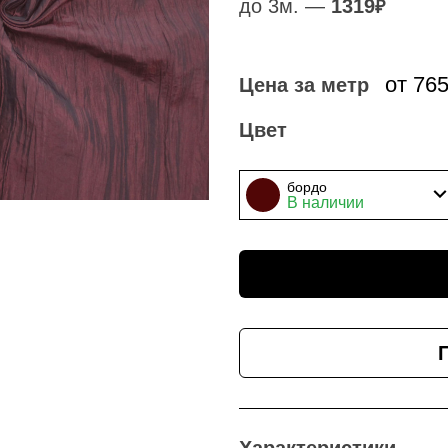
до 3м. —
1319
₽
от 76
Цена за метр
Цвет
бордо
В наличии