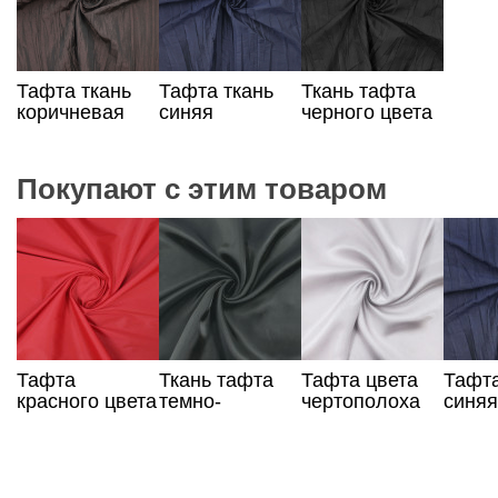
Тафта ткань
Тафта ткань
Ткань тафта
коричневая
синяя
черного цвета
Покупают с этим товаром
Тафта
Ткань тафта
Тафта цвета
Тафта
красного цвета
темно-
чертополоха
синяя
зеленого цвета