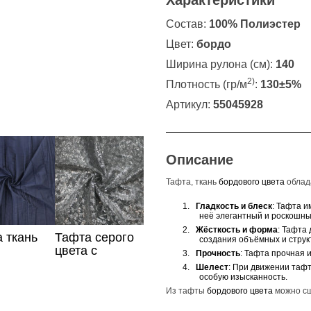
Характеристики
Состав:
100% Полиэстер
Цвет:
бордо
Ширина рулона (см):
140
2)
Плотность (гр/м
:
130±5%
Артикул:
55045928
Описание
Тафта, ткань
бордового цвета
облад
1.
Гладкость и блеск
: Тафта и
неё элегантный и роскошны
2.
Жёсткость и форма
: Тафта
 ткань
Тафта серого
создания объёмных и струк
цвета с
3.
Прочность
: Тафта прочная и
пайетками
4.
Шелест
: При движении таф
особую изысканность.
Из тафты
бордового цвета
можно сш