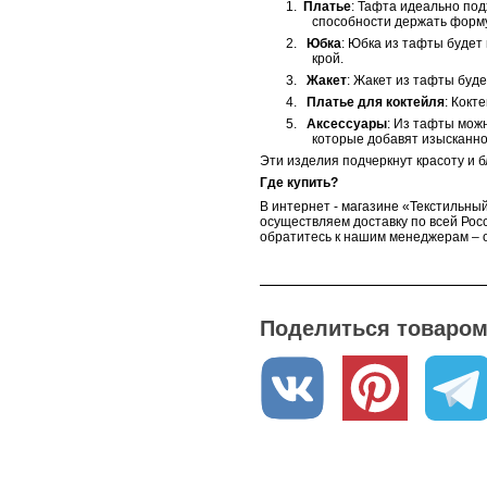
1.
Платье
: Тафта идеально под
способности держать форму
2.
Юбка
: Юбка из тафты будет
крой.
3.
Жакет
: Жакет из тафты буд
4.
Платье для коктейля
: Кокт
5.
Аксессуары
: Из тафты можн
которые добавят изысканно
Эти изделия подчеркнут красоту и 
Где купить?
В интернет - магазине «Текстильный
осуществляем доставку по всей Росс
обратитесь к нашим менеджерам – о
Поделиться товаром 