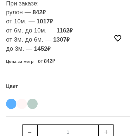
При заказе:
рулон —
842
₽
от 10м. —
1017
₽
от 6м. до 10м. —
1162
₽
от 3м. до 6м. —
1307
₽
до 3м. —
1452
₽
₽
от 842
Цена за метр
Цвет
﹣
+