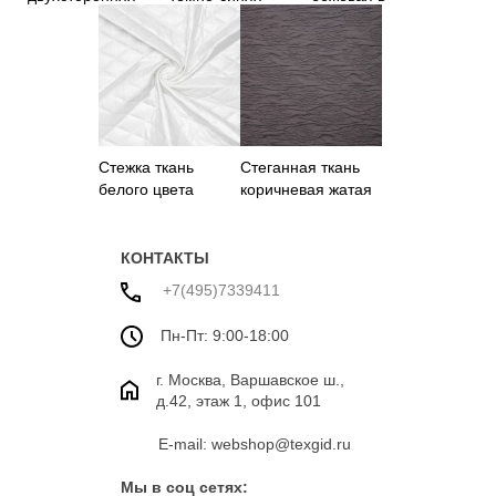
"Пейсли"
квадраты
Стежка ткань
Стеганная ткань
белого цвета
коричневая жатая
КОНТАКТЫ
+7(495)7339411
Пн-Пт: 9:00-18:00
г. Москва, Варшавское ш.,
д.42, этаж 1, офис 101
E-mail: webshop@texgid.ru
Мы в соц сетях: