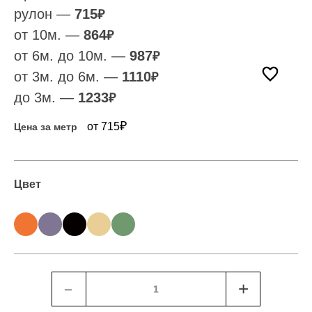
рулон —
715
₽
от 10м. —
864
₽
от 6м. до 10м. —
987
₽
от 3м. до 6м. —
1110
₽
до 3м. —
1233
₽
₽
от 715
Цена за метр
Цвет
﹣
+