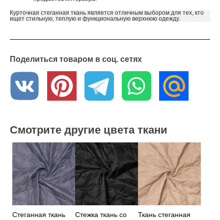
Курточная стеганная ткань является отличным выбором для тех, кто
ищет стильную, теплую и функциональную верхнюю одежду.
Где купить стеганную ткань?
В интернет - магазине «Текстильный Гид» вы можете приобрести эту
ткань по оптовой цене от 6 метров. Мы осуществляем доставку по
всей России. Если у вас возникли вопросы или вы хотите получить
образцы ткани, обратитесь к нашим менеджерам – они с
удовольствием Вам помогут.
Поделиться товаром в соц. сетях
Смотрите другие цвета ткани
Стеганная ткань
Стежка ткань со
Ткань стеганная