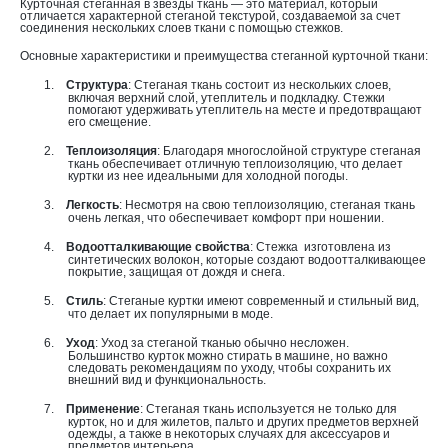
Курточная стеганная в звезды ткань — это материал, который
отличается характерной стеганой текстурой, создаваемой за счет
соединения нескольких слоев ткани с помощью стежков.
Основные характеристики и преимущества стеганной курточной ткани:
1.
Структура
: Стеганая ткань состоит из нескольких слоев,
включая верхний слой, утеплитель и подкладку. Стежки
помогают удерживать утеплитель на месте и предотвращают
его смещение.
2.
Теплоизоляция
: Благодаря многослойной структуре стеганая
ткань обеспечивает отличную теплоизоляцию, что делает
куртки из нее идеальными для холодной погоды.
3.
Легкость
: Несмотря на свою теплоизоляцию, стеганая ткань
очень легкая, что обеспечивает комфорт при ношении.
4.
Водоотталкивающие свойства
: Стежка изготовлена из
синтетических волокон, которые создают водоотталкивающее
покрытие, защищая от дождя и снега.
5.
Стиль
: Стеганые куртки имеют современный и стильный вид,
что делает их популярными в моде.
6.
Уход
: Уход за стеганой тканью обычно несложен.
Большинство курток можно стирать в машине, но важно
следовать рекомендациям по уходу, чтобы сохранить их
внешний вид и функциональность.
7.
Применение
: Стеганая ткань используется не только для
курток, но и для жилетов, пальто и других предметов верхней
одежды, а также в некоторых случаях для аксессуаров и
предметов интерьера.