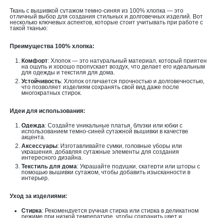
Ткань с вышивкой сутажом темно-синяя из 100% хлопка — это
отличный выбор для создания стильных и долговечных изделий. Вот
несколько ключевых аспектов, которые стоит учитывать при работе с
такой тканью:
Преимущества 100% хлопка:
Комфорт
: Хлопок — это натуральный материал, который приятен
на ощупь и хорошо пропускает воздух, что делает его идеальным
для одежды и текстиля для дома.
Устойчивость
: Хлопок отличается прочностью и долговечностью,
что позволяет изделиям сохранять свой вид даже после
многократных стирок.
Идеи для использования:
Одежда
: Создайте уникальные платья, блузки или юбки с
использованием темно-синей сутажной вышивки в качестве
акцента.
Аксессуары
: Изготавливайте сумки, головные уборы или
украшения, добавляя сутажные элементы для создания
интересного дизайна.
Текстиль для дома
: Украшайте подушки, скатерти или шторы с
помощью вышивки сутажом, чтобы добавить изысканности в
интерьер.
Уход за изделиями:
Стирка
: Рекомендуется ручная стирка или стирка в деликатном
режиме при низкой температуре, чтобы сохранить цвет и