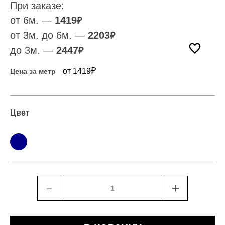
При заказе:
от 6м. —
1419
₽
от 3м. до 6м. —
2203
₽
до 3м. —
2447
₽
₽
от 1419
Цена за метр
Цвет
﹣
+