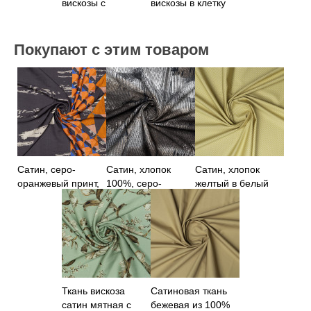
вискозы с
вискозы в клетку
геометрическим
принтом
Покупают с этим товаром
Сатин, серо-
Сатин, хлопок
Сатин, хлопок
оранжевый принт,
100%, серо-
желтый в белый
купон 90 см
коричневый принт
горох
Ткань вискоза
Сатиновая ткань
сатин мятная с
бежевая из 100%