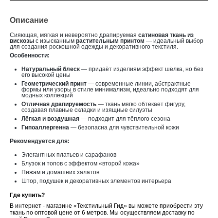
Описание
Сияющая, мягкая и невероятно драпируемая
сатиновая ткань из
вискозы
с изысканным
растительным принтом
— идеальный выбор
для создания роскошной одежды и декоративного текстиля.
Особенности:
Натуральный блеск
— придаёт изделиям эффект шёлка, но без
его высокой цены
Геометрический принт
— современные линии, абстрактные
формы или узоры в стиле минимализм, идеально подходят для
модных коллекций
Отличная драпируемость
— ткань мягко обтекает фигуру,
создавая плавные складки и изящные силуэты
Лёгкая и воздушная
— подходит для тёплого сезона
Гипоаллергенна
— безопасна для чувствительной кожи
Рекомендуется для:
Элегантных платьев и сарафанов
Блузок и топов с эффектом «второй кожа»
Пижам и домашних халатов
Штор, подушек и декоративных элементов интерьера
Где купить?
В интернет - магазине «Текстильный Гид» вы можете приобрести эту
ткань по оптовой цене от 6 метров. Мы осуществляем доставку по