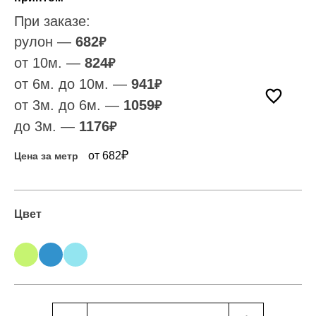
При заказе:
рулон —
682
₽
от 10м. —
824
₽
от 6м. до 10м. —
941
₽
от 3м. до 6м. —
1059
₽
до 3м. —
1176
₽
₽
от 682
Цена за метр
Цвет