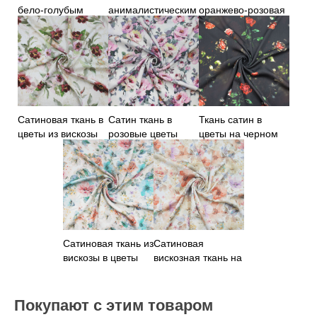
бело-голубым
анималистическим
оранжево-розовая
принтом
принтом
Сатиновая ткань в
Сатин ткань в
Ткань сатин в
цветы из вискозы
розовые цветы
цветы на черном
фоне
Сатиновая ткань из
Сатиновая
вискозы в цветы
вискозная ткань на
платье в цветы
Покупают с этим товаром