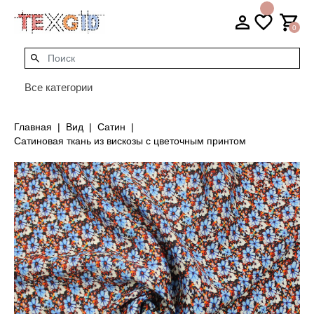
0
Все категории
Главная
Вид
Сатин
Сатиновая ткань из вискозы с цветочным принтом