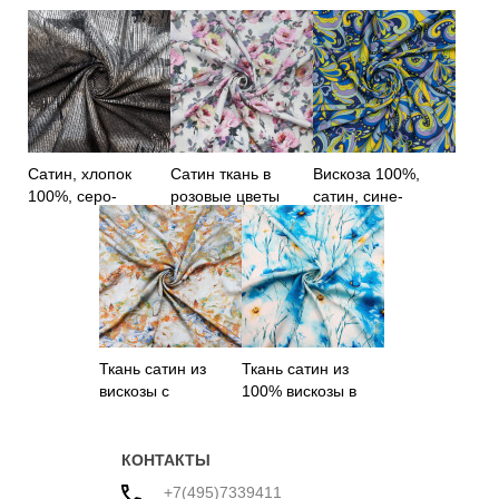
Сатин, хлопок
Сатин ткань в
Вискоза 100%,
100%, серо-
розовые цветы
сатин, сине-
коричневый принт
желтый принт
Ткань сатин из
Ткань сатин из
вискозы с
100% вискозы в
абстрактным
цветы
принтом
КОНТАКТЫ
+7(495)7339411