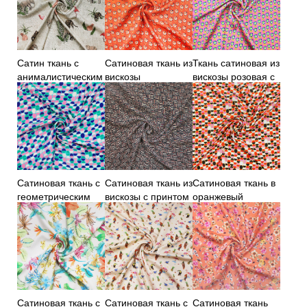
Сатин ткань с
Сатиновая ткань из
Ткань сатиновая из
анималистическим
вискозы
вискозы розовая с
принтом
оранжевого цвета
принтом
Сатиновая ткань с
Сатиновая ткань из
Сатиновая ткань в
геометрическим
вискозы с принтом
оранжевый
принтом
горошек
Сатиновая ткань с
Сатиновая ткань с
Сатиновая ткань