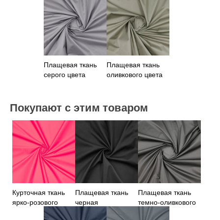
Плащевая ткань
Плащевая ткань
серого цвета
оливкового цвета
Покупают с этим товаром
Курточная ткань
Плащевая ткань
Плащевая ткань
ярко-розового
черная
темно-оливкового
цвета
дублированная
цвета