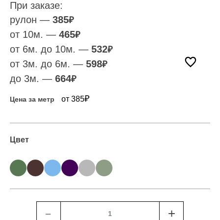
При заказе:
рулон —
385
₽
от 10м. —
465
₽
от 6м. до 10м. —
532
₽
от 3м. до 6м. —
598
₽
до 3м. —
664
₽
₽
от 385
Цена за метр
Цвет
﹣
+