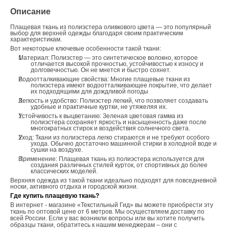
Описание
Плащевая ткань из полиэстера оливкового цвета — это популярный
выбор для верхней одежды благодаря своим практическим
характеристикам.
Вот некоторые ключевые особенности такой ткани:
Материал: Полиэстер — это синтетическое волокно, которое
отличается высокой прочностью, устойчивостью к износу и
долговечностью. Он не мнется и быстро сохнет.
Водоотталкивающие свойства: Многие плащевые ткани из
полиэстера имеют водоотталкивающее покрытие, что делает
их подходящими для дождливой погоды
Легкость и удобство: Полиэстер легкий, что позволяет создавать
удобные и практичные куртки, не утяжеляя их.
Устойчивость к выцветанию: Зеленая цветовая гамма из
полиэстера сохраняет яркость и насыщенность даже после
многократных стирок и воздействия солнечного света.
Уход: Ткани из полиэстера легко стираются и не требуют особого
ухода. Обычно достаточно машинной стирки в холодной воде и
сушки на воздухе.
Применение: Плащевая ткань из полиэстера используется для
создания различных стилей курток, от спортивных до более
классических моделей.
Верхняя одежда из такой ткани идеально подходят для повседневной
носки, активного отдыха и городской жизни.
Где купить плащевую ткань?
В интернет - магазине «Текстильный Гид» вы можете приобрести эту
ткань по оптовой цене от 6 метров. Мы осуществляем доставку по
всей России. Если у вас возникли вопросы или вы хотите получить
образцы ткани, обратитесь к нашим менеджерам – они с