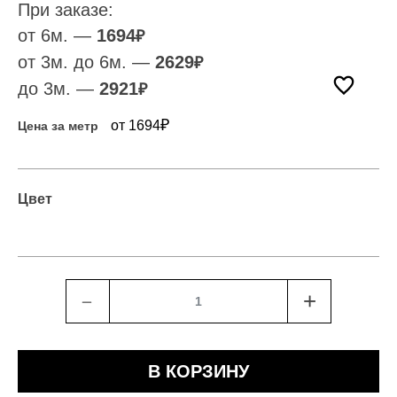
При заказе:
от 6м. —
1694
₽
от 3м. до 6м. —
2629
₽
до 3м. —
2921
₽
₽
от 1694
Цена за метр
Цвет
﹣
+
В КОРЗИНУ