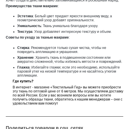
хочет создать действительно запоминающийся и роскошный наряд.
Преимущества ткани макраме
:
Эстетика
: Белый цвет придает яркости внешнему виду, а
геометрический узор добавят оригинальности.
Уникальность
: Ткань уникальна благодаря узору.
Текстура
: Узор добавляет интересную текстуру и объем.
Советы по уходу за тканью макраме
:
Стирка
: Рекомендуется только сухая чистка, чтобы не
повредить аппликацию и украшения.
Хранение
: Хранить ткань в подвешенном состоянии или
аккуратно сложенной, чтобы избежать мятости и повреждений.
Глажка
: Избегайте глажки; если это необходимо, используйте
паровой утюг на низкой температуре и не касайтесь утюгом
аппликации.
Где купить?
В интернет - магазине «Текстильный Гид» вы можете приобрести
эту ткань по оптовой цене от 6 метров. Мы осуществляем доставку
по всей России. Если у вас возникли вопросы или вы хотите
получить образцы ткани, обратитесь к нашим менеджерам – они с
удовольствием вам помогут
Поделиться товаром в соц. сетях