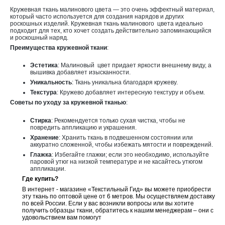
Кружевная ткань малинового цвета — это очень эффектный материал,
который часто используется для создания нарядов и других
роскошных изделий. Кружевная ткань
малинового
цвета идеально
подходит для тех, кто хочет создать действительно запоминающийся
и роскошный наряд.
Преимущества кружевной ткани
:
Эстетика
: М
алиновый
цвет придает яркости внешнему виду, а
вышивка добавляет изысканности.
Уникальность
: Ткань уникальна благодаря кружеву.
Текстура
: Кружево добавляет интересную текстуру и объем.
Советы по уходу за кружевной тканью
:
Стирка
: Рекомендуется только сухая чистка, чтобы не
повредить аппликацию и украшения.
Хранение
: Хранить ткань в подвешенном состоянии или
аккуратно сложенной, чтобы избежать мятости и повреждений.
Глажка
: Избегайте глажки; если это необходимо, используйте
паровой утюг на низкой температуре и не касайтесь утюгом
аппликации.
Где купить?
В интернет - магазине «Текстильный Гид» вы можете приобрести
эту ткань по оптовой цене от 6 метров. Мы осуществляем доставку
по всей России. Если у вас возникли вопросы или вы хотите
получить образцы ткани, обратитесь к нашим менеджерам – они с
удовольствием вам помогут