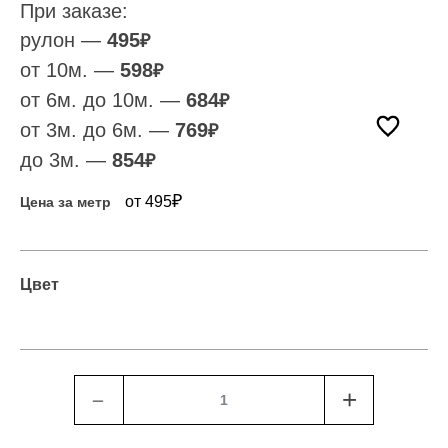
При заказе:
рулон —
495
₽
от 10м. —
598
₽
от 6м. до 10м. —
684
₽
от 3м. до 6м. —
769
₽
до 3м. —
854
₽
₽
от 495
Цена за метр
Цвет
﹣
+