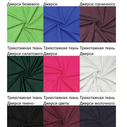
Джерси бежевого
Джерси
Джерси горчичного
цвета
бирюзового цвета
цвета
Трикотажная ткань
Трикотажная ткань
Трикотажная ткань
Джерси салатового
Джерси
Джерси
цвета
василькового цвета
баклажанового
цвета
Трикотажная ткань
Трикотажная ткань
Трикотажная ткань
Джерси темно-
Джерси цвета
Джерси молочного
зеленого цвета
фуксии
цвета