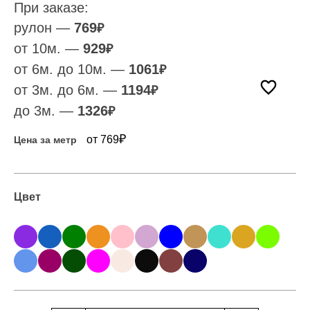
При заказе:
рулон —
769
₽
от 10м. —
929
₽
от 6м. до 10м. —
1061
₽
от 3м. до 6м. —
1194
₽
до 3м. —
1326
₽
₽
от 769
Цена за метр
Цвет