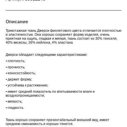
Описание
Трикотажная ткань Джерси фиолетового цвета отличается плотностью
и эластичностью. Она хорошо сохраняет форму изделия, очень
приятная на ощупь, гладкая и мягкая, ткань состоит из 30% тенселя,
40% вискозы, 26% нейлона, 4% эластана
Джерси обладает следующими характеристиками:
⦁
плотность;
⦁
прочность;
⦁
износостойкость;
⦁
держит форму;
⦁
устойчива к растяжению;
⦁
имеет средний показатель по впитываемости влаги и
воздухопроницаемости;
⦁
мягкость;
⦁
гладкость.
Ткань хорошо сохраняет презентабельный внешний вид, имеет
среднюю сминаемость и хорошо тянется.