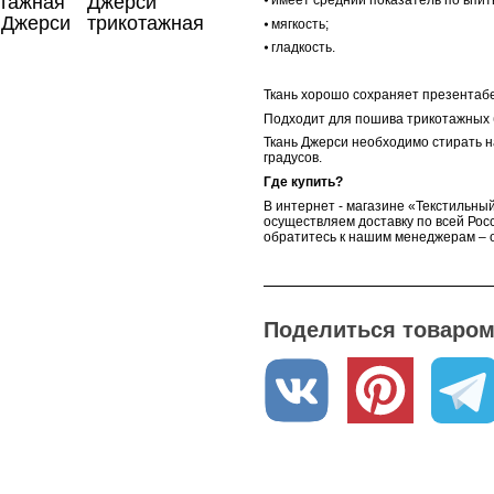
отажная
Джерси
⦁
имеет средний показатель по впит
 Джерси
трикотажная
⦁
мягкость;
ькового
ткань
⦁
гладкость.
карминового
цвета
Ткань хорошо сохраняет презентаб
Подходит для пошива трикотажных б
Ткань Джерси необходимо стирать н
градусов.
Где купить?
В интернет - магазине «Текстильный
осуществляем доставку по всей Росс
обратитесь к нашим менеджерам – о
Поделиться товаром 