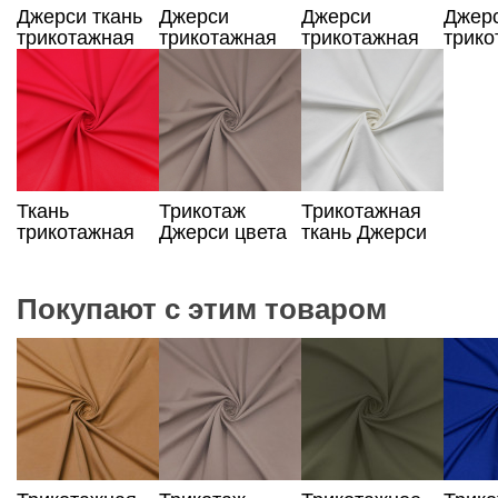
Джерси ткань
Джерси
Джерси
Джер
трикотажная
трикотажная
трикотажная
трико
цвета какао
ткань серого
ткань
ткань
цвета
карминового
джин
цвета
цвета
Ткань
Трикотаж
Трикотажная
трикотажная
Джерси цвета
ткань Джерси
Джерси
какао
молочная
красного цвета
Покупают с этим товаром