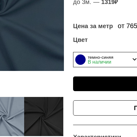
до 3м. —
1319
₽
от 76
Цена за метр
Цвет
темно-синяя
В наличии