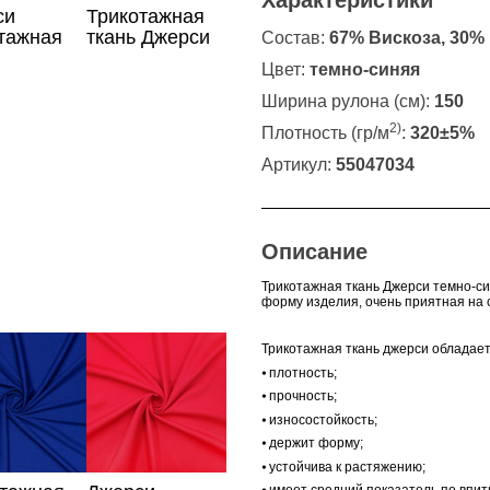
Характеристики
си
Трикотажная
тажная
ткань Джерси
Состав:
67% Вискоза, 30%
черный
Цвет:
темно-синяя
сового
Ширина рулона (см):
150
2)
Плотность (гр/м
:
320±5%
Артикул:
55047034
Описание
Трикотажная ткань Джерси темно-си
форму изделия, очень приятная на о
Трикотажная ткань джерси обладае
⦁
плотность;
⦁
прочность;
⦁
износостойкость;
⦁
держит форму;
⦁
устойчива к растяжению;