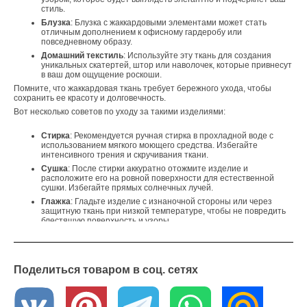
стиль.
Блузка
: Блузка с жаккардовыми элементами может стать
отличным дополнением к офисному гардеробу или
повседневному образу.
Домашний текстиль
: Используйте эту ткань для создания
уникальных скатертей, штор или наволочек, которые привнесут
в ваш дом ощущение роскоши.
Помните, что жаккардовая ткань требует бережного ухода, чтобы
сохранить ее красоту и долговечность.
Вот несколько советов по уходу за такими изделиями:
Стирка
: Рекомендуется ручная стирка в прохладной воде с
использованием мягкого моющего средства. Избегайте
интенсивного трения и скручивания ткани.
Сушка
: После стирки аккуратно отожмите изделие и
расположите его на ровной поверхности для естественной
сушки. Избегайте прямых солнечных лучей.
Глажка
: Гладьте изделие с изнаночной стороны или через
защитную ткань при низкой температуре, чтобы не повредить
блестящую поверхность и узоры.
Где купить?
В интернет - магазине «Текстильный Гид» вы можете приобрести
эту ткань по оптовой цене от 6 метров. Мы осуществляем доставку
по всей России. Если у вас возникли вопросы или вы хотите
Поделиться товаром в соц. сетях
получить образцы ткани, обратитесь к нашим менеджерам – они с
удовольствием вам помогут