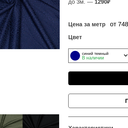
до 3м. —
1290
₽
от 74
Цена за метр
Цвет
синий темный
В наличии