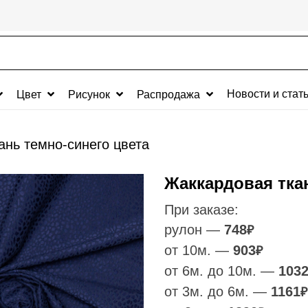
Новости и стат
Цвет
Рисунок
Распродажа
ань темно-синего цвета
Жаккардовая тка
При заказе:
рулон —
748
₽
от 10м. —
903
₽
от 6м. до 10м. —
103
от 3м. до 6м. —
1161
₽