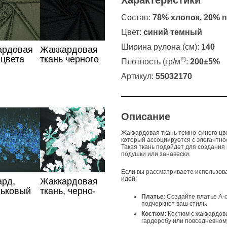
Характеристики
Состав:
78% хлопок, 20% 
Цвет:
синий темный
Ширина рулона (см):
140
ардовая
Жаккардовая
 цвета
ткань черного
2)
Плотность (гр/м
:
200±5%
цвета
Артикул:
55032170
Описание
Жаккардовая ткань темно-синего цве
который ассоциируется с элегантно
Такая ткань подойдет для создания
подушки или занавески.
Если вы рассматриваете использова
идей:
ард,
Жаккардовая
льковый
ткань, черно-
Платье
: Создайте платье А-
 купон
зеленый
подчеркнет ваш стиль.
цветочный
Костюм
: Костюм с жаккардо
принт
гардеробу или повседневному