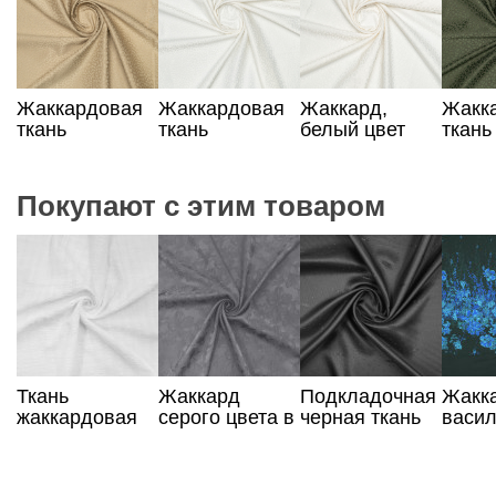
Жаккардовая
Жаккардовая
Жаккард,
Жакк
ткань
ткань
белый цвет
ткань
бежевого
молочного
хаки
цвета
цвета
Покупают с этим товаром
Ткань
Жаккард
Подкладочная
Жакк
жаккардовая
серого цвета в
черная ткань
васи
из хлопка
цветы
жаккардовая
цвет,
белого цвета
Италия