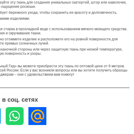
зуйте эту ткань для создания уникальных скатертей, штор или наволочек,
м ощущение роскоши.
бует бережного ухода, чтобы сохранить ее красоту и долговечность.
такими изделиями:
ая стирка в прохладной воде с использованием мягкого моющего средства.
ия и скручивания ткани.
тно отожмите изделие и расположите его на ровной поверхности для
йте прямых солнечных лучей.
изнаночной стороны или через защитную ткань при низкой температуре,
ую поверхность и узоры.
ьный Гид» вы можете приобрести эту ткань по оптовой цене от 6 метров.
сей России. Если у вас возникли вопросы или вы хотите получить образцы
еджерам – они с удовольствием вам помогут
в соц. сетях