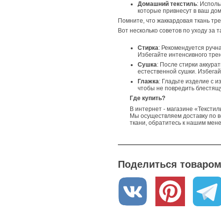
Домашний текстиль
: Исполь
которые привнесут в ваш до
Помните, что жаккардовая ткань тре
Вот несколько советов по уходу за 
Стирка
: Рекомендуется ручн
Избегайте интенсивного трен
Сушка
: После стирки аккура
естественной сушки. Избега
Глажка
: Гладьте изделие с 
чтобы не повредить блестящ
Где купить?
В интернет - магазине «Текстил
Мы осуществляем доставку по в
ткани, обратитесь к нашим мен
Поделиться товаром 