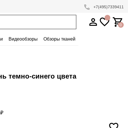
+7(495)7339411
0
ьи
Видеообзоры
Обзоры тканей
нь темно-синего цвета
2
₽