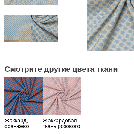
Смотрите другие цвета ткани
Жаккард,
Жаккардовая
оранжево-
ткань розового
синий принт
цвета