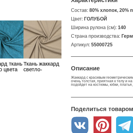
Характеристики
Состав:
80% хлопок, 20% 
Цвет:
ГОЛУБОЙ
Ширина рулона (см):
140
Страна производства:
Герм
Артикул:
55000725
рд ткань
Ткань жаккард
Описание
о цвета
светло-
бежевого
Жаккард с красивым геометрическим 
цвета
очень толстая, приятная к телу и на
подойдет на костюмы, юбки, платья
Поделиться товаром 