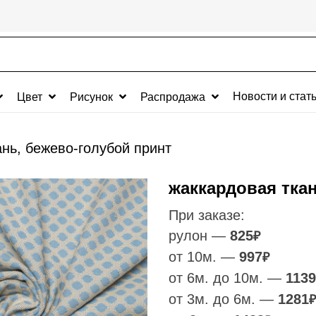
Новости и стат
Цвет
Рисунок
Распродажа
нь, бежево-голубой принт
жаккардовая тка
При заказе:
рулон —
825
₽
от 10м. —
997
₽
от 6м. до 10м. —
1139
от 3м. до 6м. —
1281
₽