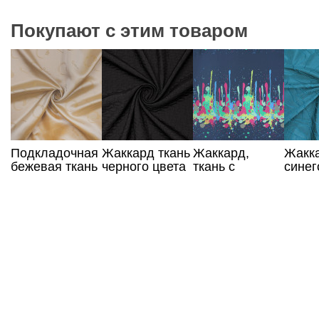
Покупают с этим товаром
Подкладочная
Жаккард ткань
Жаккард,
Жакка
бежевая ткань
черного цвета
ткань с
синег
жаккардовая
абстрактным
принтом